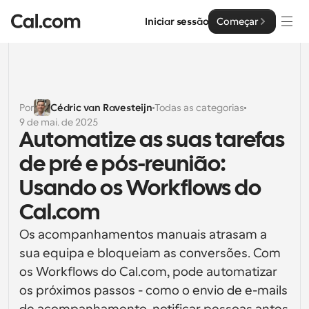
Iniciar sessão
Começar
Soluções
Soluções
Por
Cédric van Ravesteijn
Todas as categorias
9 de mai. de 2025
Por tamanho da equipa
Empresa
Automatize as suas tarefas 
Para Indivíduos
de pré e pós-reunião: 
Agendamento pessoal simplificado
Cal.ai
Usando os Workflows do 
Para Equipas
Cal.com
Agendamento colaborativo para grupos
Desenvolvedor
Os acompanhamentos manuais atrasam a 
Para Organizações
sua equipa e bloqueiam as conversões. Com 
Documentação do Desenvolvedor
Recursos
Equipas maiores que agendam para um maior controlo 
Documentação para a plataforma Cal.com
e segurança
os Workflows do Cal.com, pode automatizar 
Tipo de Letra: Cal Sans UI & Text
os próximos passos - como o envio de e-mails 
Preços
API
Para Empresas
O nosso próprio tipo de letra variável para o design de 