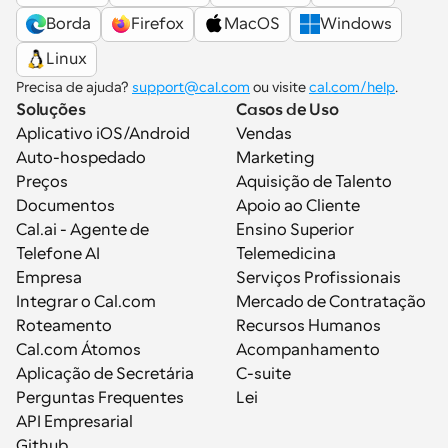
Borda
Firefox
MacOS
Windows
Linux
Precisa de ajuda? 
support@cal.com
 ou visite 
cal.com/help
.
Soluções
Casos de Uso
Aplicativo iOS/Android
Vendas
Auto-hospedado
Marketing
Preços
Aquisição de Talento
Documentos
Apoio ao Cliente
Cal.ai - Agente de 
Ensino Superior
Telefone AI
Telemedicina
Empresa
Serviços Profissionais
Integrar o Cal.com
Mercado de Contratação
Roteamento
Recursos Humanos
Cal.com Átomos
Acompanhamento
Aplicação de Secretária
C-suite
Perguntas Frequentes
Lei
API Empresarial
Github