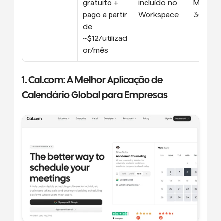
gratuito + 
incluído no 
Microso
pago a partir 
Workspace
365
de 
~$12/utilizad
or/mês
1. Cal.com: A Melhor Aplicação de 
Calendário Global para Empresas