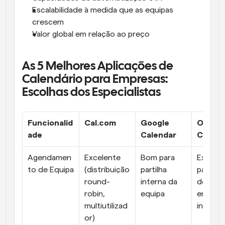
Escalabilidade à medida que as equipas 
crescem
Valor global em relação ao preço
As 5 Melhores Aplicações de 
Calendário para Empresas: 
Escolhas dos Especialistas
Funcionalid
Cal.com
Google 
Outloo
ade
Calendar
Calend
Agendamen
Excelente 
Bom para 
Excelen
to de Equipa
(distribuição 
partilha 
para equ
round-
interna da 
de 
robin, 
equipa
empresa
multiutilizad
interna
or)