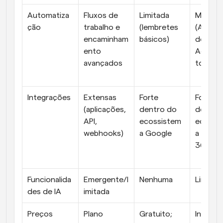
Automatiza
Fluxos de 
Limitada 
Modera
ção
trabalho e 
(lembretes 
(Assiste
encaminham
básicos)
de 
ento 
Agend
avançados
to, regr
Integrações
Extensas 
Forte 
Forte 
(aplicações, 
dentro do 
dentro 
API, 
ecossistem
ecossi
webhooks)
a Google
a Micro
365
Funcionalida
Emergente/l
Nenhuma
Limitad
des de IA
imitada
Preços
Plano 
Gratuito; 
Incluído