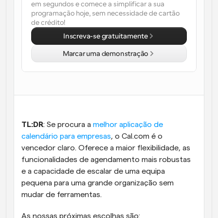
em segundos e comece a simplificar a sua 
programação hoje, sem necessidade de cartão 
Fluxos de trabalho
de crédito!
Automatizar agendamento e lembretes
Inscreva-se gratuitamente
Blogue
Marcar uma demonstração
Mantenha-se atualizado com as últimas notícias e 
Agendamento potenciado com chamadas 
atualizações
impulsionadas por IA
Reuniões Instantâneas
Reunião com clientes em minutos
Links de Grupo Dinâmico
TL:DR
: Se procura a
 melhor aplicação de 
Agende reuniões de forma fluida com várias pessoas
calendário para empresas
, o Cal.com é o 
vencedor claro. Oferece a maior flexibilidade, as 
Webhooks
funcionalidades de agendamento mais robustas 
Receba notificações quando algo acontecer
e a capacidade de escalar de uma equipa 
pequena para uma grande organização sem 
mudar de ferramentas. 
As nossas próximas escolhas são: