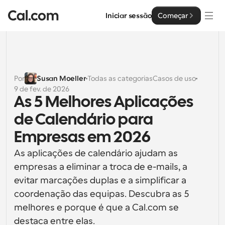
Iniciar sessão
Começar
Soluções
Soluções
Por
Susan Moeller
Todas as categorias
Casos de uso
9 de fev. de 2026
Por tamanho da equipa
Empresa
As 5 Melhores Aplicações 
Para Indivíduos
de Calendário para 
Agendamento pessoal simplificado
Cal.ai
Empresas em 2026
Para Equipas
As aplicações de calendário ajudam as 
Agendamento colaborativo para grupos
Desenvolvedor
empresas a eliminar a troca de e-mails, a 
Para Organizações
evitar marcações duplas e a simplificar a 
Documentação do Desenvolvedor
Recursos
Equipas maiores que agendam para um maior controlo 
coordenação das equipas. Descubra as 5 
Documentação para a plataforma Cal.com
e segurança
melhores e porque é que a Cal.com se 
Tipo de Letra: Cal Sans UI & Text
Preços
API
Para Empresas
O nosso próprio tipo de letra variável para o design de 
destaca entre elas. 