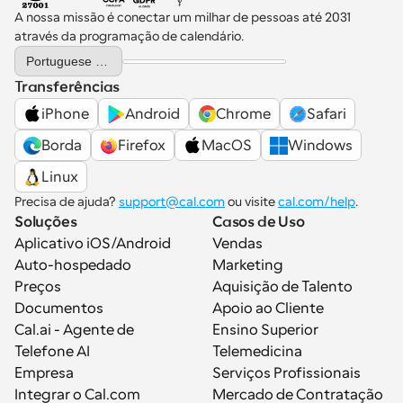
A nossa missão é conectar um milhar de pessoas até 2031 
através da programação de calendário.
Select Language
Portuguese (Portugal)
Transferências
iPhone
Android
Chrome
Safari
Borda
Firefox
MacOS
Windows
Linux
Precisa de ajuda? 
support@cal.com
 ou visite 
cal.com/help
.
Soluções
Casos de Uso
Aplicativo iOS/Android
Vendas
Auto-hospedado
Marketing
Preços
Aquisição de Talento
Documentos
Apoio ao Cliente
Cal.ai - Agente de 
Ensino Superior
Telefone AI
Telemedicina
Empresa
Serviços Profissionais
Integrar o Cal.com
Mercado de Contratação