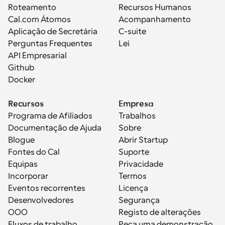
Roteamento
Recursos Humanos
Cal.com Átomos
Acompanhamento
Aplicação de Secretária
C-suite
Perguntas Frequentes
Lei
API Empresarial
Github
Docker
Recursos
Empresa
Programa de Afiliados
Trabalhos
Documentação de Ajuda
Sobre
Blogue
Abrir Startup
Fontes do Cal
Suporte
Equipas
Privacidade
Incorporar
Termos
Eventos recorrentes
Licença
Desenvolvedores
Segurança
OOO
Registo de alterações
Fluxos de trabalho
Peça uma demonstração