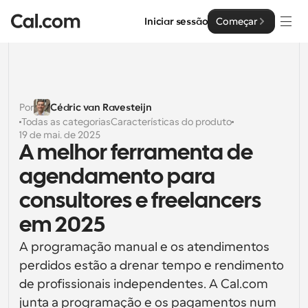
Iniciar sessão
Começar
Soluções
Soluções
Por
Cédric van Ravesteijn
Todas as categorias
Características do produto
Por tamanho da equipa
Empresa
19 de mai. de 2025
A melhor ferramenta de 
Para Indivíduos
Agendamento pessoal simplificado
agendamento para 
Cal.ai
consultores e freelancers 
Para Equipas
Agendamento colaborativo para grupos
Desenvolvedor
em 2025
Para Organizações
A programação manual e os atendimentos 
Documentação do Desenvolvedor
Recursos
Equipas maiores que agendam para um maior controlo 
perdidos estão a drenar tempo e rendimento 
Documentação para a plataforma Cal.com
e segurança
de profissionais independentes. A Cal.com 
Tipo de Letra: Cal Sans UI & Text
Preços
API
Para Empresas
O nosso próprio tipo de letra variável para o design de 
junta a programação e os pagamentos num 