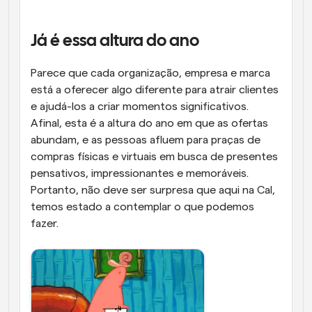
Fluxos de trabalho
Automatizar agendamento e lembretes
Já é essa altura do ano
Blogue
Parece que cada organização, empresa e marca 
Mantenha-se atualizado com as últimas notícias e 
Agendamento potenciado com chamadas 
está a oferecer algo diferente para atrair clientes 
atualizações
impulsionadas por IA
e ajudá-los a criar momentos significativos. 
Reuniões Instantâneas
Afinal, esta é a altura do ano em que as ofertas 
Reunião com clientes em minutos
abundam, e as pessoas afluem para praças de 
compras físicas e virtuais em busca de presentes 
Links de Grupo Dinâmico
pensativos, impressionantes e memoráveis. 
Agende reuniões de forma fluida com várias pessoas
Portanto, não deve ser surpresa que aqui na Cal, 
temos estado a contemplar o que podemos 
Webhooks
fazer. 
Receba notificações quando algo acontecer