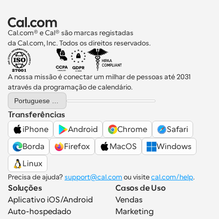
Cal.com® e Cal® são marcas registadas 
da Cal.com, Inc. Todos os direitos reservados.
A nossa missão é conectar um milhar de pessoas até 2031 
através da programação de calendário.
Select Language
Portuguese (Portugal)
Transferências
iPhone
Android
Chrome
Safari
Borda
Firefox
MacOS
Windows
Linux
Precisa de ajuda? 
support@cal.com
 ou visite 
cal.com/help
.
Soluções
Casos de Uso
Aplicativo iOS/Android
Vendas
Auto-hospedado
Marketing