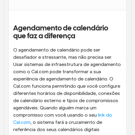
Fluxos de trabalho
Automatizar agendamento e lembretes
Agendamento de calendário 
Blogue
Mantenha-se atualizado com as últimas notícias e 
que faz a diferença
Agendamento potenciado com chamadas 
atualizações
impulsionadas por IA
O agendamento de calendário pode ser 
Reuniões Instantâneas
desafiador e stressante, mas não precisa ser. 
Reunião com clientes em minutos
Usar sistemas de infraestrutura de agendamento 
como o Cal.com pode transformar a sua 
Links de Grupo Dinâmico
experiência de agendamento de calendário. O 
Agende reuniões de forma fluida com várias pessoas
Cal.com funciona permitindo que você configure 
diferentes horários de disponibilidade, conexões 
Webhooks
de calendário externo e tipos de compromissos 
Receba notificações quando algo acontecer
agendáveis. Quando alguém marca um 
compromisso com você usando o seu 
link do 
Cal.com
, o sistema fará a cruzamento de 
referência dos seus calendários digitais 