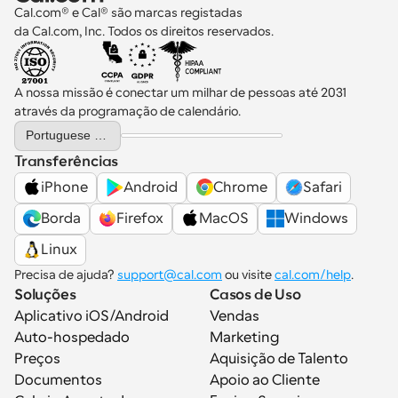
Cal.com® e Cal® são marcas registadas 
da Cal.com, Inc. Todos os direitos reservados.
A nossa missão é conectar um milhar de pessoas até 2031 
através da programação de calendário.
Select Language
Portuguese (Portugal)
Transferências
iPhone
Android
Chrome
Safari
Borda
Firefox
MacOS
Windows
Linux
Precisa de ajuda? 
support@cal.com
 ou visite 
cal.com/help
.
Soluções
Casos de Uso
Aplicativo iOS/Android
Vendas
Auto-hospedado
Marketing
Preços
Aquisição de Talento
Documentos
Apoio ao Cliente