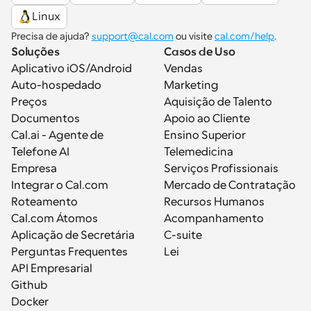
Linux
Precisa de ajuda? 
support@cal.com
 ou visite 
cal.com/help
.
Soluções
Casos de Uso
Aplicativo iOS/Android
Vendas
Auto-hospedado
Marketing
Preços
Aquisição de Talento
Documentos
Apoio ao Cliente
Cal.ai - Agente de 
Ensino Superior
Telefone AI
Telemedicina
Empresa
Serviços Profissionais
Integrar o Cal.com
Mercado de Contratação
Roteamento
Recursos Humanos
Cal.com Átomos
Acompanhamento
Aplicação de Secretária
C-suite
Perguntas Frequentes
Lei
API Empresarial
Github
Docker