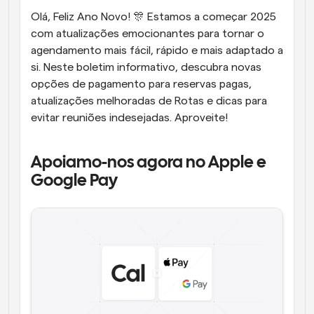
Olá, Feliz Ano Novo! 🎊 Estamos a começar 2025 
Fluxos de trabalho
com atualizações emocionantes para tornar o 
Automatizar agendamento e lembretes
agendamento mais fácil, rápido e mais adaptado a 
Blogue
si. Neste boletim informativo, descubra novas 
Mantenha-se atualizado com as últimas notícias e 
opções de pagamento para reservas pagas, 
Agendamento potenciado com chamadas 
atualizações
impulsionadas por IA
atualizações melhoradas de Rotas e dicas para 
evitar reuniões indesejadas. Aproveite!
Reuniões Instantâneas
Reunião com clientes em minutos
Apoiamo-nos agora no Apple e 
Links de Grupo Dinâmico
Google Pay
Agende reuniões de forma fluida com várias pessoas
Webhooks
Receba notificações quando algo acontecer