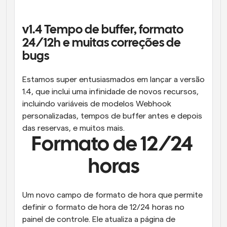
Fluxos de trabalho
Automatizar agendamento e lembretes
v1.4 Tempo de buffer, formato 
24/12h e muitas correções de 
Blogue
bugs
Mantenha-se atualizado com as últimas notícias e 
Agendamento potenciado com chamadas 
atualizações
impulsionadas por IA
Estamos super entusiasmados em lançar a versão 
Reuniões Instantâneas
1.4, que inclui uma infinidade de novos recursos, 
Reunião com clientes em minutos
incluindo variáveis de modelos Webhook 
personalizadas, tempos de buffer antes e depois 
Links de Grupo Dinâmico
das reservas, e muitos mais.
Agende reuniões de forma fluida com várias pessoas
Formato de 12/24 
Webhooks
horas
Receba notificações quando algo acontecer
Um novo campo de formato de hora que permite 
definir o formato de hora de 12/24 horas no 
painel de controle. Ele atualiza a página de 