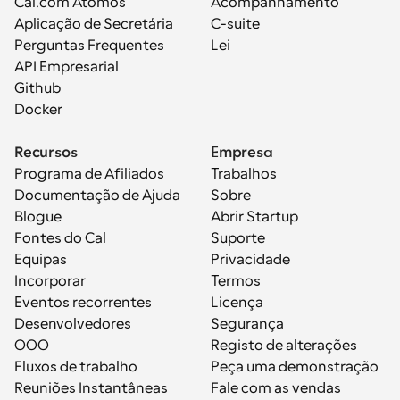
Cal.com Átomos
Acompanhamento
Aplicação de Secretária
C-suite
Perguntas Frequentes
Lei
API Empresarial
Github
Docker
Recursos
Empresa
Programa de Afiliados
Trabalhos
Documentação de Ajuda
Sobre
Blogue
Abrir Startup
Fontes do Cal
Suporte
Equipas
Privacidade
Incorporar
Termos
Eventos recorrentes
Licença
Desenvolvedores
Segurança
OOO
Registo de alterações
Fluxos de trabalho
Peça uma demonstração
Reuniões Instantâneas
Fale com as vendas