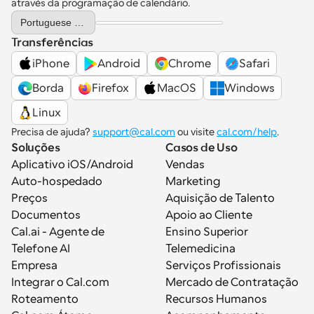
através da programação de calendário.
Select Language
Portuguese (Portugal)
Transferências
iPhone
Android
Chrome
Safari
Borda
Firefox
MacOS
Windows
Linux
Precisa de ajuda? 
support@cal.com
 ou visite 
cal.com/help
.
Soluções
Casos de Uso
Aplicativo iOS/Android
Vendas
Auto-hospedado
Marketing
Preços
Aquisição de Talento
Documentos
Apoio ao Cliente
Cal.ai - Agente de 
Ensino Superior
Telefone AI
Telemedicina
Empresa
Serviços Profissionais
Integrar o Cal.com
Mercado de Contratação
Roteamento
Recursos Humanos