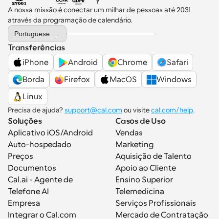
A nossa missão é conectar um milhar de pessoas até 2031 
através da programação de calendário.
Select Language
Portuguese (Portugal)
Transferências
iPhone
Android
Chrome
Safari
Borda
Firefox
MacOS
Windows
Linux
Precisa de ajuda? 
support@cal.com
 ou visite 
cal.com/help
.
Soluções
Casos de Uso
Aplicativo iOS/Android
Vendas
Auto-hospedado
Marketing
Preços
Aquisição de Talento
Documentos
Apoio ao Cliente
Cal.ai - Agente de 
Ensino Superior
Telefone AI
Telemedicina
Empresa
Serviços Profissionais
Integrar o Cal.com
Mercado de Contratação