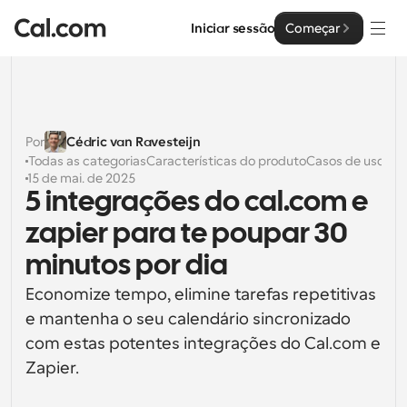
Iniciar sessão
Começar
Soluções
Soluções
Por
Cédric van Ravesteijn
Todas as categorias
Características do produto
Casos de uso
Por tamanho da equipa
Empresa
15 de mai. de 2025
5 integrações do cal.com e 
Para Indivíduos
Agendamento pessoal simplificado
zapier para te poupar 30 
Cal.ai
minutos por dia
Para Equipas
Agendamento colaborativo para grupos
Desenvolvedor
Economize tempo, elimine tarefas repetitivas 
e mantenha o seu calendário sincronizado 
Para Organizações
Documentação do Desenvolvedor
Recursos
Equipas maiores que agendam para um maior controlo 
com estas potentes integrações do Cal.com e 
Documentação para a plataforma Cal.com
e segurança
Zapier.
Tipo de Letra: Cal Sans UI & Text
Preços
API
Para Empresas
O nosso próprio tipo de letra variável para o design de 