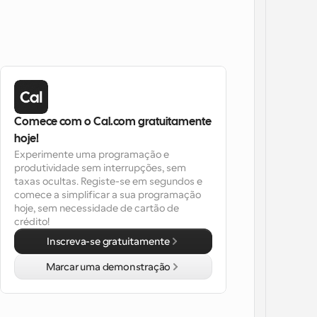
Comece com o Cal.com gratuitamente 
hoje!
Experimente uma programação e 
produtividade sem interrupções, sem 
taxas ocultas. Registe-se em segundos e 
comece a simplificar a sua programação 
hoje, sem necessidade de cartão de 
crédito!
Inscreva-se gratuitamente
Marcar uma demonstração