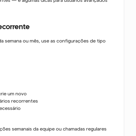
ntes — e algumas dicas para usuários avançados 
ecorrente
da semana ou mês, use as configurações de tipo 
crie um novo
rários recorrentes
necessário
zações semanais da equipe ou chamadas regulares 