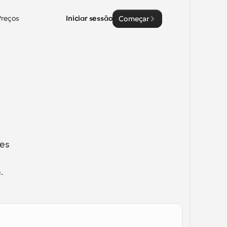
Preços
Iniciar sessão
Começar
es 
.