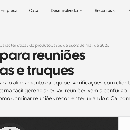
Empresa
Cal.ai
Desenvolvedor
Recursos
Características do produto
Casos de uso
2 de mai. de 2025
para reuniões 
cas e truques
ara o alinhamento da equipe, verificações com client
torna fácil gerenciar essas reuniões sem a confusão 
omo dominar reuniões recorrentes usando o Cal.com