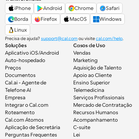
iPhone
Android
Chrome
Safari
Borda
Firefox
MacOS
Windows
Linux
Precisa de ajuda? 
support@cal.com
 ou visite 
cal.com/help
.
Soluções
Casos de Uso
Aplicativo iOS/Android
Vendas
Auto-hospedado
Marketing
Preços
Aquisição de Talento
Documentos
Apoio ao Cliente
Cal.ai - Agente de 
Ensino Superior
Telefone AI
Telemedicina
Empresa
Serviços Profissionais
Integrar o Cal.com
Mercado de Contratação
Roteamento
Recursos Humanos
Cal.com Átomos
Acompanhamento
Aplicação de Secretária
C-suite
Perguntas Frequentes
Lei