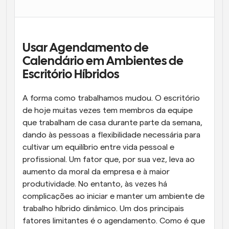
Fluxos de trabalho
Automatizar agendamento e lembretes
Usar Agendamento de 
Blogue
Mantenha-se atualizado com as últimas notícias e 
Calendário em Ambientes de 
Agendamento potenciado com chamadas 
atualizações
impulsionadas por IA
Escritório Híbridos
Reuniões Instantâneas
A forma como trabalhamos mudou. O escritório 
Reunião com clientes em minutos
de hoje muitas vezes tem membros da equipe 
que trabalham de casa durante parte da semana, 
Links de Grupo Dinâmico
dando às pessoas a flexibilidade necessária para 
Agende reuniões de forma fluida com várias pessoas
cultivar um equilíbrio entre vida pessoal e 
profissional. Um fator que, por sua vez, leva ao 
Webhooks
aumento da moral da empresa e à maior 
Receba notificações quando algo acontecer
produtividade. No entanto, às vezes há 
complicações ao iniciar e manter um ambiente de 
trabalho híbrido dinâmico. Um dos principais 
fatores limitantes é o agendamento. Como é que 