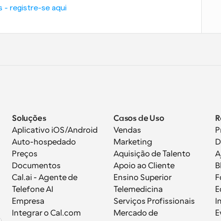
 - registre-se aqui
Soluções
Casos de Uso
R
Aplicativo iOS/Android
Vendas
P
Auto-hospedado
Marketing
D
Preços
Aquisição de Talento
A
Documentos
Apoio ao Cliente
B
 
Cal.ai - Agente de 
Ensino Superior
F
Telefone AI
Telemedicina
E
Empresa
Serviços Profissionais
I
Integrar o Cal.com
Mercado de 
E