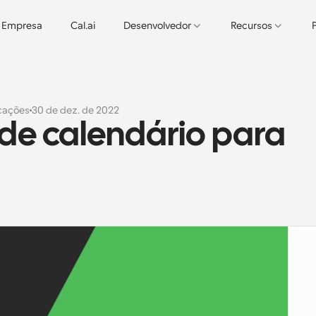
Empresa
Cal.ai
Desenvolvedor
Recursos
cações
30 de dez. de 2022
e calendário para 