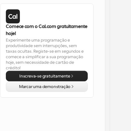
Comece com o Cal.com gratuitamente 
hoje!
Experimente uma programação e 
produtividade sem interrupções, sem 
taxas ocultas. Registe-se em segundos e 
comece a simplificar a sua programação 
hoje, sem necessidade de cartão de 
crédito!
Inscreva-se gratuitamente
Marcar uma demonstração