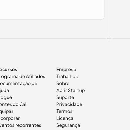
ecursos
Empresa
rograma de Afiliados
Trabalhos
ocumentação de 
Sobre
juda
Abrir Startup
logue
Suporte
ontes do Cal
Privacidade
quipas
Termos
ncorporar
Licença
ventos recorrentes
Segurança