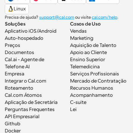
Linux
Precisa de ajuda? 
support@cal.com
 ou visite 
cal.com/help
.
Soluções
Casos de Uso
Aplicativo iOS/Android
Vendas
Auto-hospedado
Marketing
Preços
Aquisição de Talento
Documentos
Apoio ao Cliente
Cal.ai - Agente de 
Ensino Superior
Telefone AI
Telemedicina
Empresa
Serviços Profissionais
Integrar o Cal.com
Mercado de Contratação
Roteamento
Recursos Humanos
Cal.com Átomos
Acompanhamento
Aplicação de Secretária
C-suite
Perguntas Frequentes
Lei
API Empresarial
Github
Docker