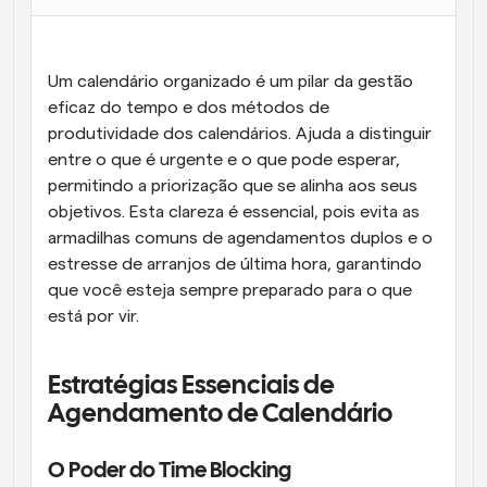
Fluxos de trabalho
Automatizar agendamento e lembretes
Um calendário organizado é um pilar da gestão 
Blogue
eficaz do tempo e dos métodos de 
Mantenha-se atualizado com as últimas notícias e 
produtividade dos calendários. Ajuda a distinguir 
Agendamento potenciado com chamadas 
atualizações
impulsionadas por IA
entre o que é urgente e o que pode esperar, 
permitindo a priorização que se alinha aos seus 
Reuniões Instantâneas
objetivos. Esta clareza é essencial, pois evita as 
Reunião com clientes em minutos
armadilhas comuns de agendamentos duplos e o 
estresse de arranjos de última hora, garantindo 
Links de Grupo Dinâmico
que você esteja sempre preparado para o que 
Agende reuniões de forma fluida com várias pessoas
está por vir.
Webhooks
Receba notificações quando algo acontecer
Estratégias Essenciais de 
Agendamento de Calendário
O Poder do Time Blocking