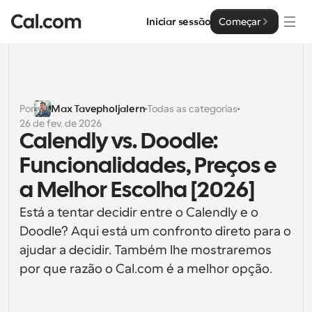
Iniciar sessão
Começar
Soluções
Soluções
Por
Max Tavepholjalern
Todas as categorias
26 de fev. de 2026
Por tamanho da equipa
Empresa
Calendly vs. Doodle: 
Para Indivíduos
Funcionalidades, Preços e 
Agendamento pessoal simplificado
Cal.ai
a Melhor Escolha [2026]
Para Equipas
Está a tentar decidir entre o Calendly e o 
Agendamento colaborativo para grupos
Desenvolvedor
Doodle? Aqui está um confronto direto para o 
Para Organizações
ajudar a decidir. Também lhe mostraremos 
Documentação do Desenvolvedor
Recursos
Equipas maiores que agendam para um maior controlo 
por que razão o Cal.com é a melhor opção.
Documentação para a plataforma Cal.com
e segurança
Tipo de Letra: Cal Sans UI & Text
Preços
API
Para Empresas
O nosso próprio tipo de letra variável para o design de 