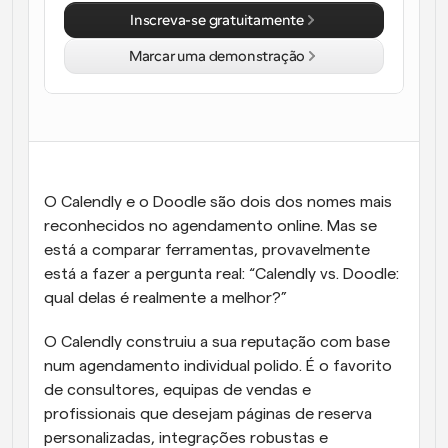
Inscreva-se gratuitamente
Fluxos de trabalho
Automatizar agendamento e lembretes
Marcar uma demonstração
Blogue
Mantenha-se atualizado com as últimas notícias e 
Agendamento potenciado com chamadas 
atualizações
impulsionadas por IA
Reuniões Instantâneas
Reunião com clientes em minutos
O Calendly e o Doodle são dois dos nomes mais 
reconhecidos no agendamento online. Mas se 
Links de Grupo Dinâmico
está a comparar ferramentas, provavelmente 
Agende reuniões de forma fluida com várias pessoas
está a fazer a pergunta real: “Calendly vs. Doodle: 
qual delas é realmente a melhor?”
Webhooks
Receba notificações quando algo acontecer
O Calendly construiu a sua reputação com base 
num agendamento individual polido. É o favorito 
de consultores, equipas de vendas e 
profissionais que desejam páginas de reserva 
personalizadas, integrações robustas e 