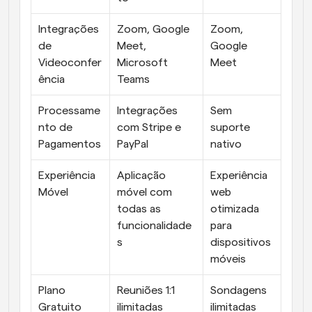
Integrações 
Zoom, Google 
Zoom, 
de 
Meet, 
Google 
Videoconfer
Microsoft 
Meet
ência
Teams
Processame
Integrações 
Sem 
nto de 
com Stripe e 
suporte 
Pagamentos
PayPal
nativo
Experiência 
Aplicação 
Experiência 
Móvel
móvel com 
web 
todas as 
otimizada 
funcionalidade
para 
s
dispositivos 
móveis
Plano 
Reuniões 1:1 
Sondagens 
Gratuito
ilimitadas
ilimitadas 