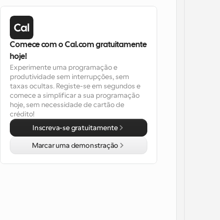
Comece com o Cal.com gratuitamente 
hoje!
Experimente uma programação e 
produtividade sem interrupções, sem 
taxas ocultas. Registe-se em segundos e 
comece a simplificar a sua programação 
hoje, sem necessidade de cartão de 
crédito!
Inscreva-se gratuitamente
Marcar uma demonstração