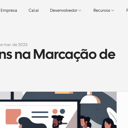
Empresa
Cal.ai
Desenvolvedor
Recursos
de mar. de 2023
ns na Marcação de 