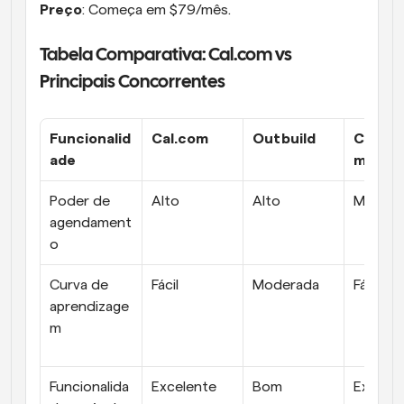
Preço
: Começa em $79/mês.
Tabela Comparativa: Cal.com vs 
Principais Concorrentes
Funcionalid
Cal.com
Outbuild
Conne
ade
m
Poder de 
Alto
Alto
Médio
agendament
o
Curva de 
Fácil
Moderada
Fácil
aprendizage
m
Funcionalida
Excelente
Bom
Excelen