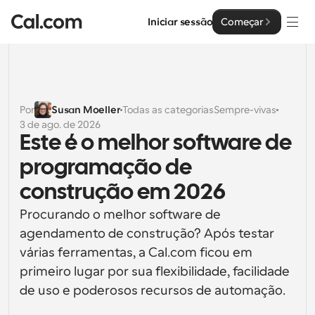
Iniciar sessão
Começar
Soluções
Soluções
Por
Susan Moeller
Todas as categorias
Sempre-vivas
3 de ago. de 2026
Por tamanho da equipa
Empresa
Este é o melhor software de 
Para Indivíduos
programação de 
Agendamento pessoal simplificado
Cal.ai
construção em 2026
Para Equipas
Procurando o melhor software de 
Agendamento colaborativo para grupos
Desenvolvedor
agendamento de construção? Após testar 
Para Organizações
várias ferramentas, a Cal.com ficou em 
Documentação do Desenvolvedor
Recursos
Equipas maiores que agendam para um maior controlo 
primeiro lugar por sua flexibilidade, facilidade 
Documentação para a plataforma Cal.com
e segurança
de uso e poderosos recursos de automação.
Tipo de Letra: Cal Sans UI & Text
Preços
API
Para Empresas
O nosso próprio tipo de letra variável para o design de 