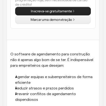
programação hoje, sem necessidade de cartão 
de crédito!
Fluxos de trabalho
Inscreva-se gratuitamente
Automatizar agendamento e lembretes
Marcar uma demonstração
Blogue
Mantenha-se atualizado com as últimas notícias e 
Agendamento potenciado com chamadas 
atualizações
impulsionadas por IA
Reuniões Instantâneas
Reunião com clientes em minutos
O software de agendamento para construção 
Links de Grupo Dinâmico
não é apenas algo bom de se ter. É indispensável 
Agende reuniões de forma fluida com várias pessoas
para empreiteiros que desejam:
Webhooks
Agendar equipas e subempreiteiros de forma 
Receba notificações quando algo acontecer
eficiente
Reduzir atrasos e prazos perdidos
Prevenir conflitos de agendamento 
dispendiosos