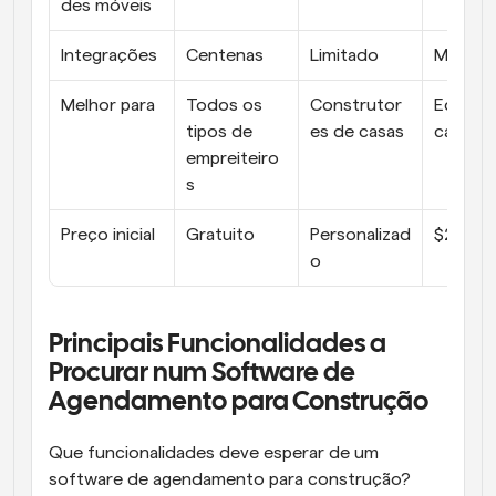
des móveis
Integrações
Centenas
Limitado
Moder
Melhor para
Todos os 
Construtor
Equipas
tipos de 
es de casas
campo
empreiteiro
s
Preço inicial
Gratuito
Personalizad
$29/mê
o
Principais Funcionalidades a 
Procurar num Software de 
Agendamento para Construção
Que funcionalidades deve esperar de um 
software de agendamento para construção?