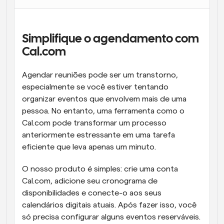
Fluxos de trabalho
Automatizar agendamento e lembretes
Simplifique o agendamento com 
Blogue
Cal.com 
Mantenha-se atualizado com as últimas notícias e 
Agendamento potenciado com chamadas 
atualizações
impulsionadas por IA
Agendar reuniões pode ser um transtorno, 
especialmente se você estiver tentando 
Reuniões Instantâneas
Reunião com clientes em minutos
organizar eventos que envolvem mais de uma 
pessoa. No entanto, uma ferramenta como o 
Cal.com pode transformar um processo 
Links de Grupo Dinâmico
Agende reuniões de forma fluida com várias pessoas
anteriormente estressante em uma tarefa 
eficiente que leva apenas um minuto.
Webhooks
O nosso produto é simples: crie uma conta 
Receba notificações quando algo acontecer
Cal.com, adicione seu cronograma de 
disponibilidades e conecte-o aos seus 
calendários digitais atuais. Após fazer isso, você 
só precisa configurar alguns eventos reserváveis. 