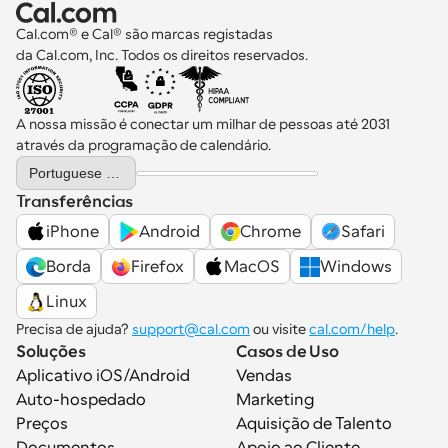
Cal.com® e Cal® são marcas registadas 
da Cal.com, Inc. Todos os direitos reservados.
A nossa missão é conectar um milhar de pessoas até 2031 
através da programação de calendário.
Select Language
Portuguese (Portugal)
Transferências
iPhone
Android
Chrome
Safari
Borda
Firefox
MacOS
Windows
Linux
Precisa de ajuda? 
support@cal.com
 ou visite 
cal.com/help
.
Soluções
Casos de Uso
Aplicativo iOS/Android
Vendas
Auto-hospedado
Marketing
Preços
Aquisição de Talento