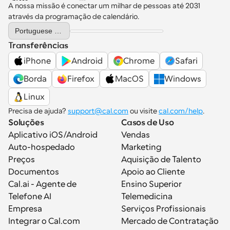
A nossa missão é conectar um milhar de pessoas até 2031 
através da programação de calendário.
Select Language
Portuguese (Portugal)
Transferências
iPhone
Android
Chrome
Safari
Borda
Firefox
MacOS
Windows
Linux
Precisa de ajuda? 
support@cal.com
 ou visite 
cal.com/help
.
Soluções
Casos de Uso
Aplicativo iOS/Android
Vendas
Auto-hospedado
Marketing
Preços
Aquisição de Talento
Documentos
Apoio ao Cliente
Cal.ai - Agente de 
Ensino Superior
Telefone AI
Telemedicina
Empresa
Serviços Profissionais
Integrar o Cal.com
Mercado de Contratação