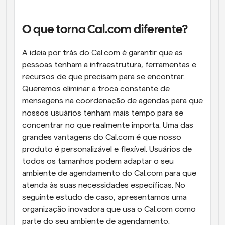
Fluxos de trabalho
Automatizar agendamento e lembretes
O que torna Cal.com diferente?
Blogue
A ideia por trás do Cal.com é garantir que as 
Mantenha-se atualizado com as últimas notícias e 
Agendamento potenciado com chamadas 
pessoas tenham a infraestrutura, ferramentas e 
atualizações
impulsionadas por IA
recursos de que precisam para se encontrar. 
Reuniões Instantâneas
Queremos eliminar a troca constante de 
Reunião com clientes em minutos
mensagens na coordenação de agendas para que 
nossos usuários tenham mais tempo para se 
Links de Grupo Dinâmico
concentrar no que realmente importa. Uma das 
Agende reuniões de forma fluida com várias pessoas
grandes vantagens do Cal.com é que nosso 
produto é personalizável e flexível. Usuários de 
Webhooks
todos os tamanhos podem adaptar o seu 
Receba notificações quando algo acontecer
ambiente de agendamento do Cal.com para que 
atenda às suas necessidades específicas. No 
seguinte estudo de caso, apresentamos uma 
organização inovadora que usa o Cal.com como 
parte do seu ambiente de agendamento.