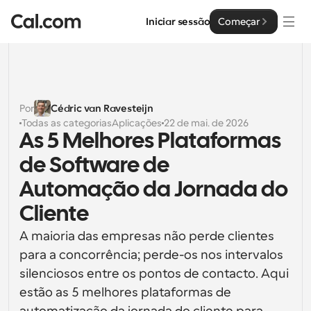
Iniciar sessão
Começar
Soluções
Soluções
Por
Cédric van Ravesteijn
Todas as categorias
Aplicações
22 de mai. de 2026
Por tamanho da equipa
Empresa
As 5 Melhores Plataformas 
Para Indivíduos
de Software de 
Agendamento pessoal simplificado
Cal.ai
Automação da Jornada do 
Para Equipas
Cliente
Agendamento colaborativo para grupos
Desenvolvedor
A maioria das empresas não perde clientes 
Para Organizações
para a concorrência; perde-os nos intervalos 
Documentação do Desenvolvedor
Recursos
Equipas maiores que agendam para um maior controlo 
Documentação para a plataforma Cal.com
e segurança
silenciosos entre os pontos de contacto. Aqui 
Tipo de Letra: Cal Sans UI & Text
estão as 5 melhores plataformas de 
Preços
API
Para Empresas
O nosso próprio tipo de letra variável para o design de 