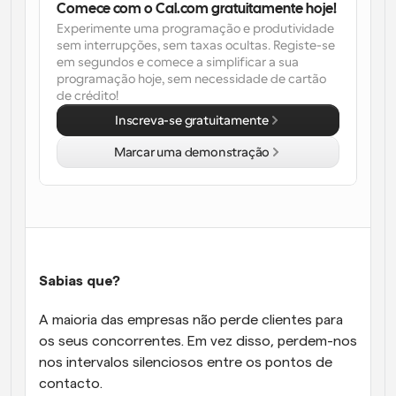
Comece com o Cal.com gratuitamente hoje!
Experimente uma programação e produtividade 
Fluxos de trabalho
sem interrupções, sem taxas ocultas. Registe-se 
Automatizar agendamento e lembretes
em segundos e comece a simplificar a sua 
programação hoje, sem necessidade de cartão 
Blogue
de crédito!
Mantenha-se atualizado com as últimas notícias e 
Agendamento potenciado com chamadas 
atualizações
Inscreva-se gratuitamente
impulsionadas por IA
Marcar uma demonstração
Reuniões Instantâneas
Reunião com clientes em minutos
Links de Grupo Dinâmico
Agende reuniões de forma fluida com várias pessoas
Sabias que? 
Webhooks
Receba notificações quando algo acontecer
A maioria das empresas não perde clientes para 
os seus concorrentes. Em vez disso, perdem-nos 
nos intervalos silenciosos entre os pontos de 
contacto. 