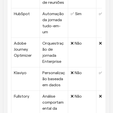
de reuniões
HubSpot
Automação 
✅ Sim
✅ Sim
da jornada 
tudo-em-
um
Adobe 
Orquestraç
❌ Não
❌ Não
Journey 
ão de 
Optimizer
jornada 
Enterprise
Klaviyo
Personalizaç
❌ Não
✅ Sim
ão baseada 
em dados
Fullstory
Análise 
❌ Não
❌ Não
comportam
ental da 