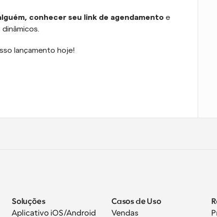
 alguém, conhecer seu link de agendamento
 e 
 dinâmicos.
osso lançamento hoje!
Soluções
Casos de Uso
R
Aplicativo iOS/Android
Vendas
P