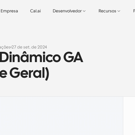
Empresa
Cal.ai
Desenvolvedor
Recursos
zações
27 de set. de 2024
 Dinâmico GA 
e Geral)