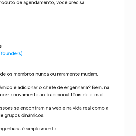
roduto de agendamento, você precisa
s
l/founders)
 onde os membros nunca ou raramente mudam.
âmico e adicionar o chefe de engenharia? Bem, na 
corre novamente ao tradicional tênis de e-mail.
Hoje estamos mudando a forma como as pessoas se encontram na web e na vida real como a 
e grupos dinâmicos.
genharia é simplesmente: 