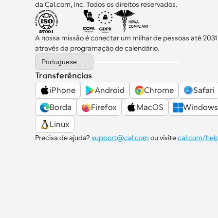
da Cal.com, Inc. Todos os direitos reservados.
A nossa missão é conectar um milhar de pessoas até 2031
através da programação de calendário.
Select Language
Portuguese (Portugal)
Transferências
iPhone
Android
Chrome
Safari
Borda
Firefox
MacOS
Windows
Linux
Precisa de ajuda? 
support@cal.com
 ou visite 
cal.com/hel