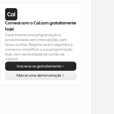
Comece com o Cal.com gratuitamente 
hoje!
Experimente uma programação e 
produtividade sem interrupções, sem 
taxas ocultas. Registe-se em segundos e 
comece a simplificar a sua programação 
hoje, sem necessidade de cartão de 
crédito!
Inscreva-se gratuitamente
Marcar uma demonstração