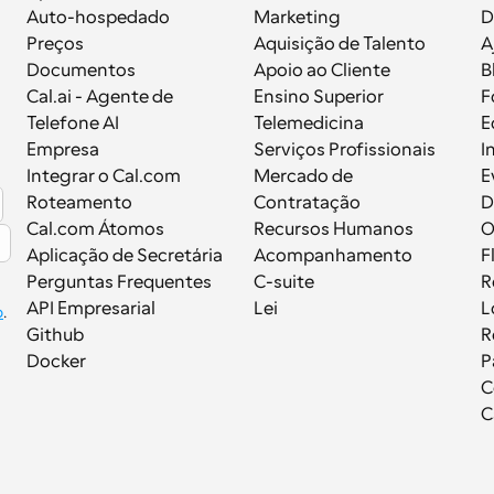
Auto-hospedado
Marketing
D
Preços
Aquisição de Talento
A
Documentos
Apoio ao Cliente
B
 
Cal.ai - Agente de 
Ensino Superior
F
Telefone AI
Telemedicina
E
Empresa
Serviços Profissionais
I
Integrar o Cal.com
Mercado de 
E
Roteamento
Contratação
D
Cal.com Átomos
Recursos Humanos
Aplicação de Secretária
Acompanhamento
F
Perguntas Frequentes
C-suite
R
API Empresarial
Lei
L
p
.
Github
R
Docker
P
C
C