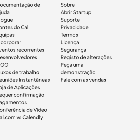
ocumentação de 
Sobre
juda
Abrir Startup
logue
Suporte
ontes do Cal
Privacidade
quipas
Termos
ncorporar
Licença
ventos recorrentes
Segurança
esenvolvedores
Registo de alterações
OOO
Peça uma 
luxos de trabalho
demonstração
euniões Instantâneas
Fale com as vendas
oja de Aplicações
equer confirmação
agamentos
onferência de Vídeo
al.com vs Calendly