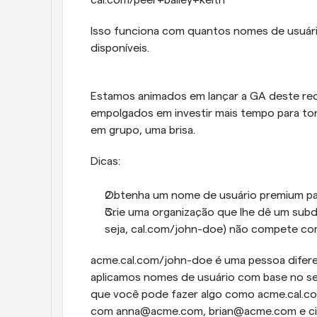
cal.com/peer+bailey+keith
Isso funciona com quantos nomes de usuário
disponíveis.
Estamos animados em lançar a GA deste rec
empolgados em investir mais tempo para tor
em grupo, uma brisa.
Dicas:
Obtenha um nome de usuário premium par
Crie uma organização que lhe dê um subdo
seja, cal.com/john-doe) não compete co
acme.cal.com/john-doe é uma pessoa difere
aplicamos nomes de usuário com base no seu
que você pode fazer algo como acme.cal.co
com anna@acme.com, brian@acme.com e c