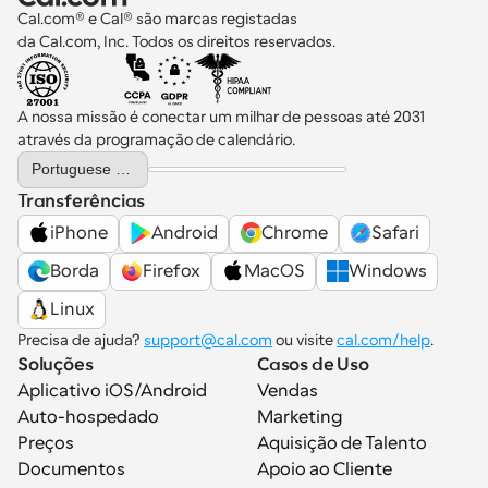
Cal.com® e Cal® são marcas registadas 
da Cal.com, Inc. Todos os direitos reservados.
A nossa missão é conectar um milhar de pessoas até 2031 
através da programação de calendário.
Select Language
Portuguese (Portugal)
Transferências
iPhone
Android
Chrome
Safari
Borda
Firefox
MacOS
Windows
Linux
Precisa de ajuda? 
support@cal.com
 ou visite 
cal.com/help
.
Soluções
Casos de Uso
Aplicativo iOS/Android
Vendas
Auto-hospedado
Marketing
Preços
Aquisição de Talento
Documentos
Apoio ao Cliente