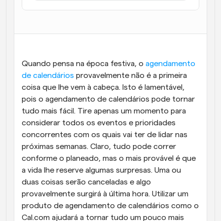
Fluxos de trabalho
Automatizar agendamento e lembretes
Blogue
Mantenha-se atualizado com as últimas notícias e 
Agendamento potenciado com chamadas 
Quando pensa na época festiva, o 
agendamento 
atualizações
impulsionadas por IA
de calendários
 provavelmente não é a primeira 
Reuniões Instantâneas
coisa que lhe vem à cabeça. Isto é lamentável, 
Reunião com clientes em minutos
pois o agendamento de calendários pode tornar 
tudo mais fácil. Tire apenas um momento para 
Links de Grupo Dinâmico
considerar todos os eventos e prioridades 
Agende reuniões de forma fluida com várias pessoas
concorrentes com os quais vai ter de lidar nas 
próximas semanas. Claro, tudo pode correr 
Webhooks
conforme o planeado, mas o mais provável é que 
Receba notificações quando algo acontecer
a vida lhe reserve algumas surpresas. Uma ou 
duas coisas serão canceladas e algo 
provavelmente surgirá à última hora. Utilizar um 
produto de agendamento de calendários como o 
Cal.com ajudará a tornar tudo um pouco mais 