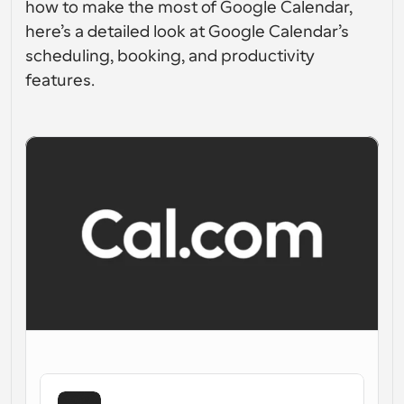
how to make the most of Google Calendar, 
Fluxos de trabalho
here’s a detailed look at Google Calendar’s 
Automatizar agendamento e lembretes
scheduling, booking, and productivity 
features.
Blogue
Mantenha-se atualizado com as últimas notícias e 
Agendamento potenciado com chamadas 
atualizações
impulsionadas por IA
Reuniões Instantâneas
Reunião com clientes em minutos
Links de Grupo Dinâmico
Agende reuniões de forma fluida com várias pessoas
Webhooks
Receba notificações quando algo acontecer