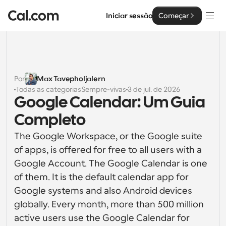
Iniciar sessão
Começar
Soluções
Soluções
Por
Max Tavepholjalern
Todas as categorias
Sempre-vivas
3 de jul. de 2026
Por tamanho da equipa
Empresa
Google Calendar: Um Guia 
Para Indivíduos
Completo
Agendamento pessoal simplificado
Cal.ai
The Google Workspace, or the Google suite 
Para Equipas
of apps, is offered for free to all users with a 
Agendamento colaborativo para grupos
Desenvolvedor
Google Account. The Google Calendar is one 
of them. It is the default calendar app for 
Para Organizações
Documentação do Desenvolvedor
Recursos
Equipas maiores que agendam para um maior controlo 
Google systems and also Android devices 
Documentação para a plataforma Cal.com
e segurança
globally. Every month, more than 500 million 
Tipo de Letra: Cal Sans UI & Text
Preços
API
active users use the Google Calendar for 
Para Empresas
O nosso próprio tipo de letra variável para o design de 