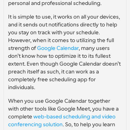
Crie as suas próprias integrações com a nossa API 
interfaces de utilizador
Soluções de agendamento de nível empresarial
personal and professional scheduling. 
pública
Por caso de 
Loja de Aplicações
Componentes de Agendamento
uso
It is simple to use, it works on all your devices, 
Integre com as suas aplicações favoritas
Use os nossos átomos React para adicionar 
and it sends out notifications directly to help 
agendamento à sua aplicação
Recrutamento
Suporte
you stay on track with your schedule. 
Eventos Coletivos
Criar Cliente OAuth
However, when it comes to utilizing the full 
Agendar eventos com múltiplos participantes
Integre o Cal.com usando OAuth
strength of 
Google Calendar
, many users 
Vendas
Cuidados de saúde
Documentação de Ajuda
don’t know how to optimize it to its fullest 
Precisa de aprender mais sobre o nosso sistema? 
extent. Even though Google Calendar doesn’t 
Consulte a documentação de ajuda
RH
Telemedicina
preach itself as such, it can work as a 
Incorporar
completely free scheduling app for 
Incorporar Cal.com no seu website
individuals. 
Educação
Marketing
Fora do Escritório
When you use Google Calendar together 
Agende tempo livre com facilidade
with other tools like Google Meet, you have a 
Experimente o Cal.ai agora!
complete 
web-based scheduling and video 
Pagamentos
conferencing solution
. So, to help you learn 
Aceitar pagamentos por reservas