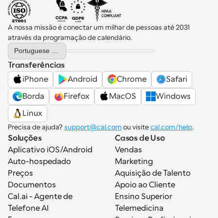
A nossa missão é conectar um milhar de pessoas até 2031 
através da programação de calendário.
Select Language
Portuguese (Portugal)
Transferências
iPhone
Android
Chrome
Safari
Borda
Firefox
MacOS
Windows
Linux
Precisa de ajuda? 
support@cal.com
 ou visite 
cal.com/help
.
Soluções
Casos de Uso
Aplicativo iOS/Android
Vendas
Auto-hospedado
Marketing
Preços
Aquisição de Talento
Documentos
Apoio ao Cliente
Cal.ai - Agente de 
Ensino Superior
Telefone AI
Telemedicina