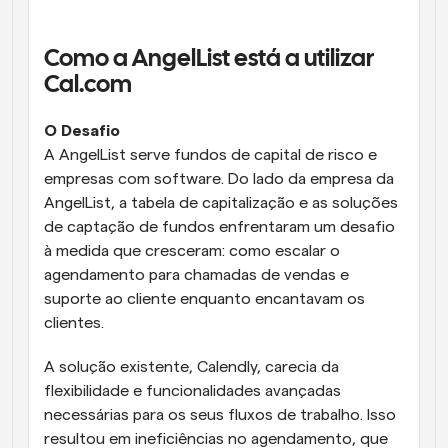
Fluxos de trabalho
Automatizar agendamento e lembretes
Como a AngelList está a utilizar 
Cal.com
Blogue
Mantenha-se atualizado com as últimas notícias e 
Agendamento potenciado com chamadas 
O Desafio
atualizações
impulsionadas por IA
A AngelList serve fundos de capital de risco e 
Reuniões Instantâneas
empresas com software. Do lado da empresa da 
Reunião com clientes em minutos
AngelList, a tabela de capitalização e as soluções 
de captação de fundos enfrentaram um desafio 
Links de Grupo Dinâmico
à medida que cresceram: como escalar o 
Agende reuniões de forma fluida com várias pessoas
agendamento para chamadas de vendas e 
suporte ao cliente enquanto encantavam os 
Webhooks
clientes. 
Receba notificações quando algo acontecer
A solução existente, Calendly, carecia da 
flexibilidade e funcionalidades avançadas 
necessárias para os seus fluxos de trabalho. Isso 
resultou em ineficiências no agendamento, que 