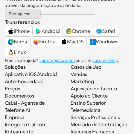
através da programação de calendário.
Select Language
Portuguese (Portugal)
Transferências
iPhone
Android
Chrome
Safari
Borda
Firefox
MacOS
Windows
Linux
Precisa de ajuda? 
support@cal.com
 ou visite 
cal.com/help
.
Soluções
Casos de Uso
Aplicativo iOS/Android
Vendas
Auto-hospedado
Marketing
Preços
Aquisição de Talento
Documentos
Apoio ao Cliente
Cal.ai - Agente de 
Ensino Superior
Telefone AI
Telemedicina
Empresa
Serviços Profissionais
Integrar o Cal.com
Mercado de Contratação
Roteamento
Recursos Humanos