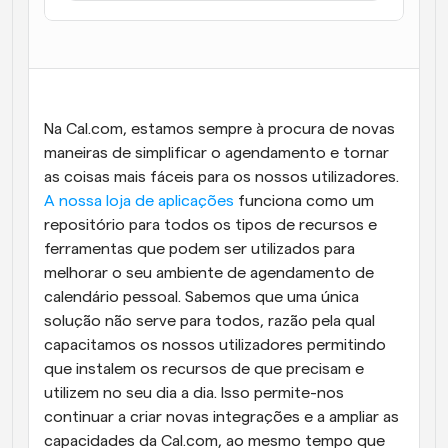
Fluxos de trabalho
Automatizar agendamento e lembretes
Blogue
Mantenha-se atualizado com as últimas notícias e 
Agendamento potenciado com chamadas 
Na Cal.com, estamos sempre à procura de novas 
atualizações
impulsionadas por IA
maneiras de simplificar o agendamento e tornar 
Reuniões Instantâneas
as coisas mais fáceis para os nossos utilizadores. 
Reunião com clientes em minutos
A nossa loja de aplicações
 funciona como um 
repositório para todos os tipos de recursos e 
Links de Grupo Dinâmico
ferramentas que podem ser utilizados para 
Agende reuniões de forma fluida com várias pessoas
melhorar o seu ambiente de agendamento de 
calendário pessoal. Sabemos que uma única 
Webhooks
solução não serve para todos, razão pela qual 
Receba notificações quando algo acontecer
capacitamos os nossos utilizadores permitindo 
que instalem os recursos de que precisam e 
utilizem no seu dia a dia. Isso permite-nos 
continuar a criar novas integrações e a ampliar as 
capacidades da Cal.com, ao mesmo tempo que 