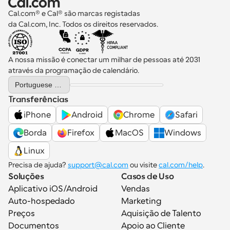
Cal.com® e Cal® são marcas registadas 
da Cal.com, Inc. Todos os direitos reservados.
A nossa missão é conectar um milhar de pessoas até 2031 
através da programação de calendário.
Select Language
Portuguese (Portugal)
Transferências
iPhone
Android
Chrome
Safari
Borda
Firefox
MacOS
Windows
Linux
Precisa de ajuda? 
support@cal.com
 ou visite 
cal.com/help
.
Soluções
Casos de Uso
Aplicativo iOS/Android
Vendas
Auto-hospedado
Marketing
Preços
Aquisição de Talento
Documentos
Apoio ao Cliente