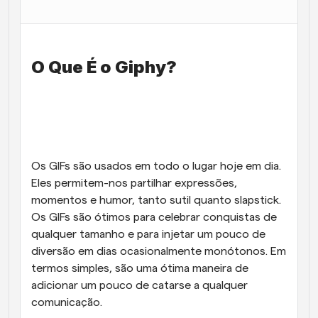
Fluxos de trabalho
Automatizar agendamento e lembretes
O Que É o Giphy?
Blogue
Mantenha-se atualizado com as últimas notícias e 
Agendamento potenciado com chamadas 
atualizações
impulsionadas por IA
Reuniões Instantâneas
Reunião com clientes em minutos
Os GIFs são usados em todo o lugar hoje em dia. 
Links de Grupo Dinâmico
Eles permitem-nos partilhar expressões, 
Agende reuniões de forma fluida com várias pessoas
momentos e humor, tanto sutil quanto slapstick. 
Os GIFs são ótimos para celebrar conquistas de 
Webhooks
qualquer tamanho e para injetar um pouco de 
Receba notificações quando algo acontecer
diversão em dias ocasionalmente monótonos. Em 
termos simples, são uma ótima maneira de 
adicionar um pouco de catarse a qualquer 
comunicação. 