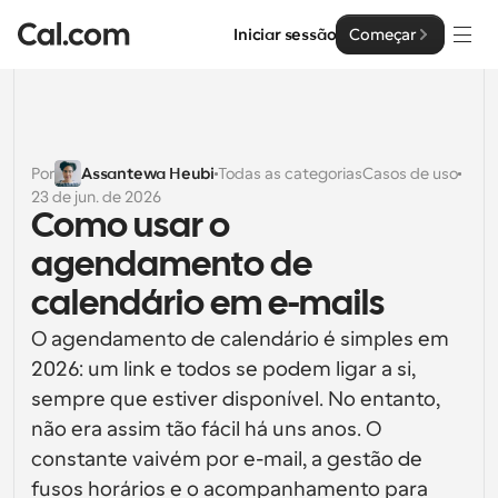
Iniciar sessão
Começar
Soluções
Soluções
Por
Assantewa Heubi
Todas as categorias
Casos de uso
23 de jun. de 2026
Por tamanho da equipa
Empresa
Como usar o 
Para Indivíduos
agendamento de 
Agendamento pessoal simplificado
Cal.ai
calendário em e-mails
Para Equipas
O agendamento de calendário é simples em 
Agendamento colaborativo para grupos
Desenvolvedor
2026: um link e todos se podem ligar a si, 
Para Organizações
sempre que estiver disponível. No entanto, 
Documentação do Desenvolvedor
Recursos
Equipas maiores que agendam para um maior controlo 
não era assim tão fácil há uns anos. O 
Documentação para a plataforma Cal.com
e segurança
constante vaivém por e-mail, a gestão de 
Tipo de Letra: Cal Sans UI & Text
Preços
API
Para Empresas
O nosso próprio tipo de letra variável para o design de 
fusos horários e o acompanhamento para 