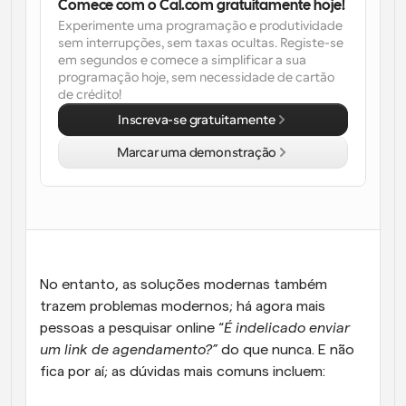
Comece com o Cal.com gratuitamente hoje!
Experimente uma programação e produtividade 
sem interrupções, sem taxas ocultas. Registe-se 
em segundos e comece a simplificar a sua 
programação hoje, sem necessidade de cartão 
de crédito!
Inscreva-se gratuitamente
Marcar uma demonstração
No entanto, as soluções modernas também 
trazem problemas modernos; há agora mais 
pessoas a pesquisar online “
É indelicado enviar 
um link de agendamento?”
 do que nunca. E não 
fica por aí; as dúvidas mais comuns incluem: