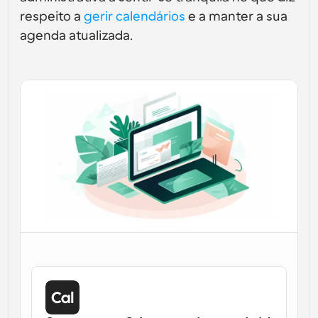
respeito a 
gerir calendários
 e a manter a sua 
Fluxos de trabalho
agenda atualizada.
Automatizar agendamento e lembretes
Blogue
Mantenha-se atualizado com as últimas notícias e 
Agendamento potenciado com chamadas 
atualizações
impulsionadas por IA
Reuniões Instantâneas
Reunião com clientes em minutos
Links de Grupo Dinâmico
Agende reuniões de forma fluida com várias pessoas
Webhooks
Receba notificações quando algo acontecer