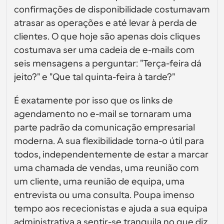
Crie as suas próprias integrações com a nossa API 
interfaces de utilizador
Soluções de agendamento de nível empresarial
confirmações de disponibilidade costumavam 
pública
Por caso de 
atrasar as operações e até levar à perda de 
Loja de Aplicações
Componentes de Agendamento
uso
Integre com as suas aplicações favoritas
clientes. O que hoje são apenas dois cliques 
Use os nossos átomos React para adicionar 
agendamento à sua aplicação
Recrutamento
Suporte
costumava ser uma cadeia de e-mails com 
Eventos Coletivos
seis mensagens a perguntar: "Terça-feira dá 
Criar Cliente OAuth
Agendar eventos com múltiplos participantes
jeito?" e "Que tal quinta-feira à tarde?"
Integre o Cal.com usando OAuth
Vendas
Cuidados de saúde
Documentação de Ajuda
É exatamente por isso que os links de 
Precisa de aprender mais sobre o nosso sistema? 
Consulte a documentação de ajuda
agendamento no e-mail se tornaram uma 
RH
Telemedicina
parte padrão da comunicação empresarial 
Incorporar
moderna. A sua flexibilidade torna-o útil para 
Incorporar Cal.com no seu website
todos, independentemente de estar a marcar 
Educação
Marketing
uma chamada de vendas, uma reunião com 
Fora do Escritório
Agende tempo livre com facilidade
um cliente, uma reunião de equipa, uma 
entrevista ou uma consulta. Poupa imenso 
Experimente o Cal.ai agora!
Pagamentos
tempo aos rececionistas e ajuda a sua equipa 
Aceitar pagamentos por reservas
administrativa a sentir-se tranquila no que diz 