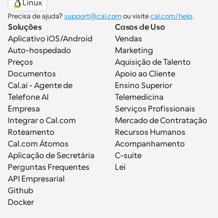
Linux
Precisa de ajuda? 
support@cal.com
 ou visite 
cal.com/help
.
Soluções
Casos de Uso
Aplicativo iOS/Android
Vendas
Auto-hospedado
Marketing
Preços
Aquisição de Talento
Documentos
Apoio ao Cliente
Cal.ai - Agente de 
Ensino Superior
Telefone AI
Telemedicina
Empresa
Serviços Profissionais
Integrar o Cal.com
Mercado de Contratação
Roteamento
Recursos Humanos
Cal.com Átomos
Acompanhamento
Aplicação de Secretária
C-suite
Perguntas Frequentes
Lei
API Empresarial
Github
Docker