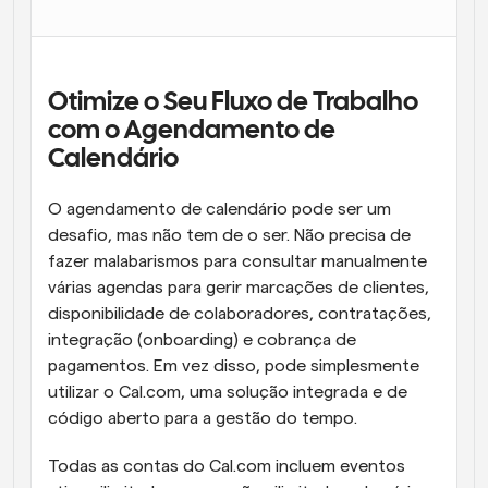
Fluxos de trabalho
Automatizar agendamento e lembretes
Otimize o Seu Fluxo de Trabalho 
Blogue
Mantenha-se atualizado com as últimas notícias e 
com o Agendamento de 
Agendamento potenciado com chamadas 
atualizações
impulsionadas por IA
Calendário
Reuniões Instantâneas
O agendamento de calendário pode ser um 
Reunião com clientes em minutos
desafio, mas não tem de o ser. Não precisa de 
fazer malabarismos para consultar manualmente 
Links de Grupo Dinâmico
várias agendas para gerir marcações de clientes, 
Agende reuniões de forma fluida com várias pessoas
disponibilidade de colaboradores, contratações, 
integração (onboarding) e cobrança de 
Webhooks
pagamentos. Em vez disso, pode simplesmente 
Receba notificações quando algo acontecer
utilizar o Cal.com, uma solução integrada e de 
código aberto para a gestão do tempo.
Todas as contas do Cal.com incluem eventos 