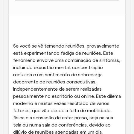
Fluxos de trabalho
Automatizar agendamento e lembretes
Blogue
Mantenha-se atualizado com as últimas notícias e 
Agendamento potenciado com chamadas 
atualizações
impulsionadas por IA
Se você se vê temendo reuniões, provavelmente 
Reuniões Instantâneas
está experimentando fadiga de reuniões. Este 
Reunião com clientes em minutos
fenômeno envolve uma combinação de sintomas, 
incluindo exaustão mental, concentração 
Links de Grupo Dinâmico
reduzida e um sentimento de sobrecarga 
Agende reuniões de forma fluida com várias pessoas
decorrente de reuniões consecutivas, 
independentemente de serem realizadas 
Webhooks
pessoalmente no escritório ou online. Este dilema 
Receba notificações quando algo acontecer
moderno é muitas vezes resultado de vários 
fatores, que vão desde a falta de mobilidade 
física e a sensação de estar preso, seja na sua 
tela ou numa sala de conferências, devido ao 
dilúvio de reuniões agendadas em um dia.