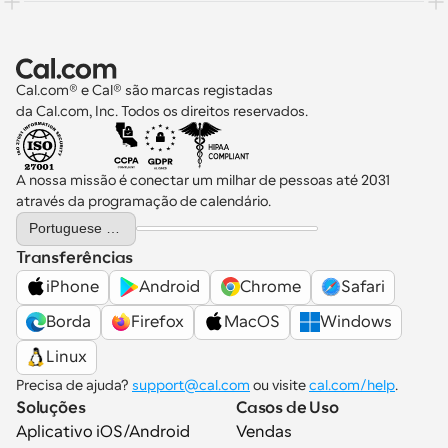
Cal.com® e Cal® são marcas registadas 
da Cal.com, Inc. Todos os direitos reservados.
A nossa missão é conectar um milhar de pessoas até 2031 
através da programação de calendário.
Select Language
Portuguese (Portugal)
Transferências
iPhone
Android
Chrome
Safari
Borda
Firefox
MacOS
Windows
Linux
Precisa de ajuda? 
support@cal.com
 ou visite 
cal.com/help
.
Soluções
Casos de Uso
Aplicativo iOS/Android
Vendas