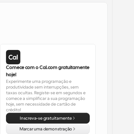
Comece com o Cal.com gratuitamente 
hoje!
Experimente uma programação e 
produtividade sem interrupções, sem 
taxas ocultas. Registe-se em segundos e 
comece a simplificar a sua programação 
hoje, sem necessidade de cartão de 
crédito!
Inscreva-se gratuitamente
Marcar uma demonstração