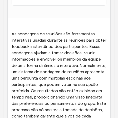
Fluxos de trabalho
Automatizar agendamento e lembretes
Blogue
Mantenha-se atualizado com as últimas notícias e 
Agendamento potenciado com chamadas 
As sondagens de reuniões são ferramentas 
atualizações
impulsionadas por IA
interativas usadas durante as reuniões para obter 
Reuniões Instantâneas
feedback instantâneo dos participantes. Essas 
Reunião com clientes em minutos
sondagens ajudam a tomar decisões, reunir 
informações e envolver os membros da equipe 
Links de Grupo Dinâmico
de uma forma dinâmica e interativa. Normalmente, 
Agende reuniões de forma fluida com várias pessoas
um sistema de sondagem de reuniões apresenta 
uma pergunta com múltiplas escolhas aos 
Webhooks
participantes, que podem votar na sua opção 
Receba notificações quando algo acontecer
preferida. Os resultados são então exibidos em 
tempo real, proporcionando uma visão imediata 
das preferências ou pensamentos do grupo. Este 
processo não só acelera a tomada de decisões, 
como também garante que a voz de cada 