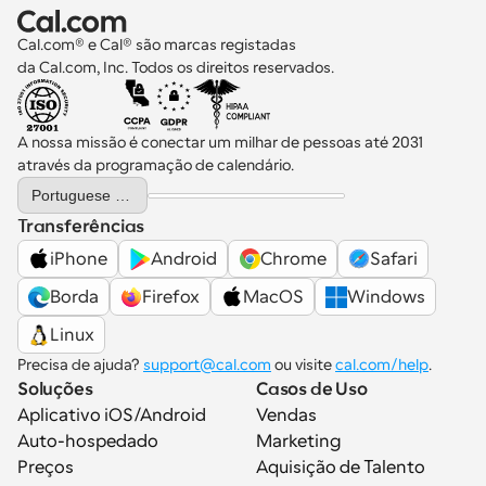
Cal.com® e Cal® são marcas registadas 
da Cal.com, Inc. Todos os direitos reservados.
A nossa missão é conectar um milhar de pessoas até 2031 
através da programação de calendário.
Select Language
Portuguese (Portugal)
Transferências
iPhone
Android
Chrome
Safari
Borda
Firefox
MacOS
Windows
Linux
Precisa de ajuda? 
support@cal.com
 ou visite 
cal.com/help
.
Soluções
Casos de Uso
Aplicativo iOS/Android
Vendas
Auto-hospedado
Marketing
Preços
Aquisição de Talento