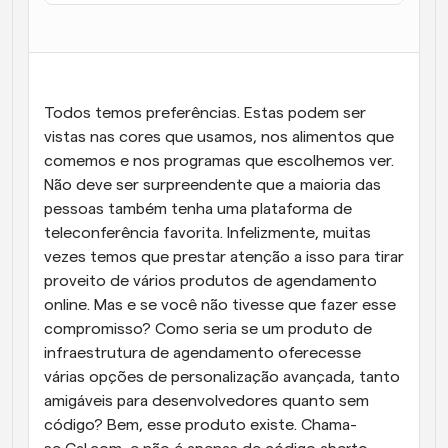
Fluxos de trabalho
Automatizar agendamento e lembretes
Blogue
Todos temos preferências. Estas podem ser 
Mantenha-se atualizado com as últimas notícias e 
Agendamento potenciado com chamadas 
atualizações
vistas nas cores que usamos, nos alimentos que 
impulsionadas por IA
comemos e nos programas que escolhemos ver. 
Reuniões Instantâneas
Não deve ser surpreendente que a maioria das 
Reunião com clientes em minutos
pessoas também tenha uma plataforma de 
teleconferência favorita. Infelizmente, muitas 
Links de Grupo Dinâmico
vezes temos que prestar atenção a isso para tirar 
Agende reuniões de forma fluida com várias pessoas
proveito de vários produtos de agendamento 
online. Mas e se você não tivesse que fazer esse 
Webhooks
compromisso? Como seria se um produto de 
Receba notificações quando algo acontecer
infraestrutura de agendamento oferecesse 
várias opções de personalização avançada, tanto 
amigáveis para desenvolvedores quanto sem 
código? Bem, esse produto existe. Chama-