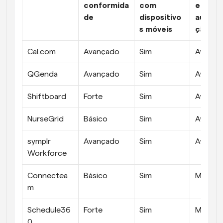
conformida
com 
e de 
de
dispositivo
automa
s móveis
ção
Cal.com 
Avançado
Sim
Avança
QGenda
Avançado
Sim
Avança
Shiftboard
Forte
Sim
Avança
NurseGrid
Básico
Sim
Avança
symplr 
Avançado
Sim
Avança
Workforce
Connectea
Básico
Sim
Moder
m
Schedule36
Forte
Sim
Moder
0