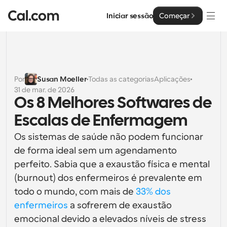
Iniciar sessão
Começar
Soluções
Soluções
Por
Susan Moeller
Todas as categorias
Aplicações
31 de mar. de 2026
Por tamanho da equipa
Empresa
Os 8 Melhores Softwares de 
Para Indivíduos
Escalas de Enfermagem
Agendamento pessoal simplificado
Cal.ai
Os sistemas de saúde não podem funcionar 
Para Equipas
de forma ideal sem um agendamento 
Agendamento colaborativo para grupos
Desenvolvedor
perfeito. Sabia que a exaustão física e mental 
(burnout) dos enfermeiros é prevalente em 
Para Organizações
Documentação do Desenvolvedor
Recursos
Equipas maiores que agendam para um maior controlo 
todo o mundo, com mais de 
33% dos 
Documentação para a plataforma Cal.com
e segurança
enfermeiros
 a sofrerem de exaustão 
Tipo de Letra: Cal Sans UI & Text
Preços
API
emocional devido a elevados níveis de stress 
Para Empresas
O nosso próprio tipo de letra variável para o design de 