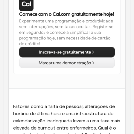
Fluxos de trabalho
Comece com o Cal.com gratuitamente hoje!
Automatizar agendamento e lembretes
Experimente uma programação e produtividade 
sem interrupções, sem taxas ocultas. Registe-se 
Blogue
em segundos e comece a simplificar a sua 
Mantenha-se atualizado com as últimas notícias e 
Agendamento potenciado com chamadas 
programação hoje, sem necessidade de cartão 
atualizações
impulsionadas por IA
de crédito!
Inscreva-se gratuitamente
Reuniões Instantâneas
Reunião com clientes em minutos
Marcar uma demonstração
Links de Grupo Dinâmico
Agende reuniões de forma fluida com várias pessoas
Webhooks
Receba notificações quando algo acontecer
Fatores como a falta de pessoal, alterações de 
horário de última hora e uma infraestrutura de 
calendarização inadequada levam a uma taxa mais 
elevada de burnout entre enfermeiros. Qual é o 