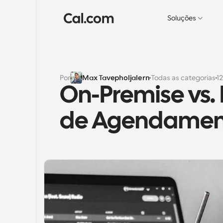
Soluções
Por
Max Tavepholjalern
Todas as categorias
1
On-Premise vs.
de Agendamen