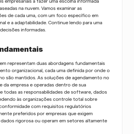
es empresariais a fazer uma escolha informada 
 baseadas na nuvem. Vamos examinar as 
ações de cada uma, com um foco específico em 
nal e a adaptabilidade. Continue lendo para uma 
 decisões informadas.
undamentais
vem representam duas abordagens fundamentais 
nto organizacional, cada uma definida por onde o 
o são mantidos. As soluções de agendamento no 
re da empresa e operadas dentro de sua 
 que todas as responsabilidades de software, dados 
endo às organizações controle total sobre 
conformidade com requisitos regulatórios 
amente preferidos por empresas que exigem 
 dados rigorosa ou operam em setores altamente 