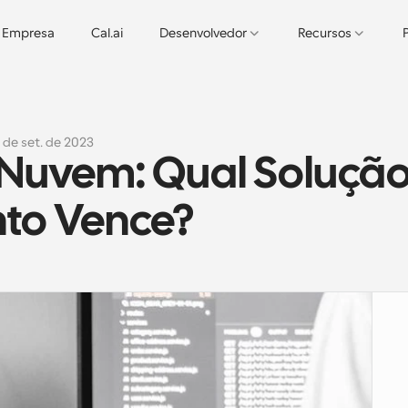
Empresa
Cal.ai
Desenvolvedor
Recursos
2 de set. de 2023
 Nuvem: Qual Solução
to Vence?