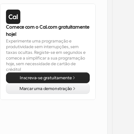
Comece com o Cal.com gratuitamente 
hoje!
Experimente uma programação e 
produtividade sem interrupções, sem 
taxas ocultas. Registe-se em segundos e 
comece a simplificar a sua programação 
hoje, sem necessidade de cartão de 
crédito!
Inscreva-se gratuitamente
Marcar uma demonstração