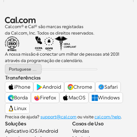
Cal.com® e Cal® são marcas registadas 
da Cal.com, Inc. Todos os direitos reservados.
A nossa missão é conectar um milhar de pessoas até 2031 
através da programação de calendário.
Select Language
Portuguese (Portugal)
Transferências
iPhone
Android
Chrome
Safari
Borda
Firefox
MacOS
Windows
Linux
Precisa de ajuda? 
support@cal.com
 ou visite 
cal.com/help
.
Soluções
Casos de Uso
Aplicativo iOS/Android
Vendas