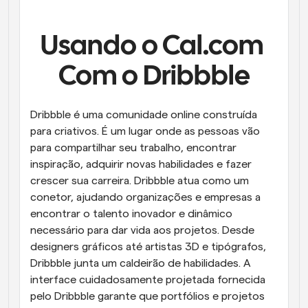
Fluxos de trabalho
Automatizar agendamento e lembretes
Usando o Cal.com 
Blogue
Com o Dribbble
Mantenha-se atualizado com as últimas notícias e 
Agendamento potenciado com chamadas 
atualizações
impulsionadas por IA
Dribbble é uma comunidade online construída 
Reuniões Instantâneas
para criativos. É um lugar onde as pessoas vão 
Reunião com clientes em minutos
para compartilhar seu trabalho, encontrar 
inspiração, adquirir novas habilidades e fazer 
Links de Grupo Dinâmico
crescer sua carreira. Dribbble atua como um 
Agende reuniões de forma fluida com várias pessoas
conetor, ajudando organizações e empresas a 
encontrar o talento inovador e dinâmico 
Webhooks
necessário para dar vida aos projetos. Desde 
Receba notificações quando algo acontecer
designers gráficos até artistas 3D e tipógrafos, 
Dribbble junta um caldeirão de habilidades. A 
interface cuidadosamente projetada fornecida 
pelo Dribbble garante que portfólios e projetos 