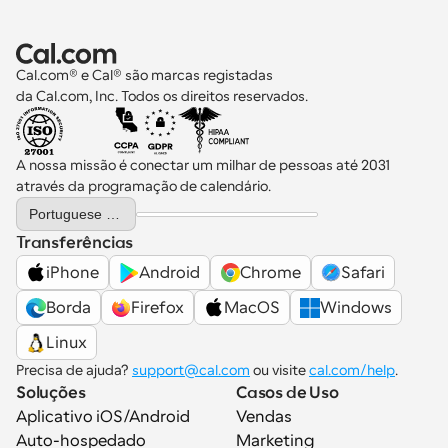
Cal.com® e Cal® são marcas registadas 
da Cal.com, Inc. Todos os direitos reservados.
A nossa missão é conectar um milhar de pessoas até 2031 
através da programação de calendário.
Select Language
Portuguese (Portugal)
Transferências
iPhone
Android
Chrome
Safari
Borda
Firefox
MacOS
Windows
Linux
Precisa de ajuda? 
support@cal.com
 ou visite 
cal.com/help
.
Soluções
Casos de Uso
Aplicativo iOS/Android
Vendas
Auto-hospedado
Marketing