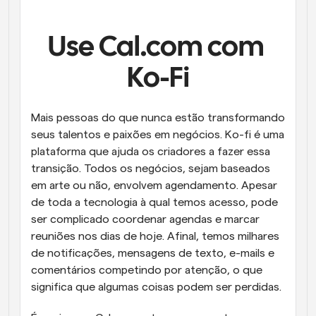
Fluxos de trabalho
Automatizar agendamento e lembretes
Use Cal.com com 
Blogue
Ko-Fi
Mantenha-se atualizado com as últimas notícias e 
Agendamento potenciado com chamadas 
atualizações
impulsionadas por IA
Mais pessoas do que nunca estão transformando 
Reuniões Instantâneas
seus talentos e paixões em negócios. Ko-fi é uma 
Reunião com clientes em minutos
plataforma que ajuda os criadores a fazer essa 
transição. Todos os negócios, sejam baseados 
Links de Grupo Dinâmico
em arte ou não, envolvem agendamento. Apesar 
Agende reuniões de forma fluida com várias pessoas
de toda a tecnologia à qual temos acesso, pode 
ser complicado coordenar agendas e marcar 
Webhooks
reuniões nos dias de hoje. Afinal, temos milhares 
Receba notificações quando algo acontecer
de notificações, mensagens de texto, e-mails e 
comentários competindo por atenção, o que 
significa que algumas coisas podem ser perdidas.