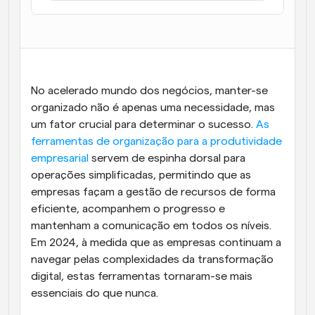
Fluxos de trabalho
Automatizar agendamento e lembretes
Blogue
Mantenha-se atualizado com as últimas notícias e 
Agendamento potenciado com chamadas 
No acelerado mundo dos negócios, manter-se 
atualizações
impulsionadas por IA
organizado não é apenas uma necessidade, mas 
Reuniões Instantâneas
um fator crucial para determinar o sucesso.
 As 
Reunião com clientes em minutos
ferramentas de organização para a produtividade 
empresarial
 servem de espinha dorsal para 
Links de Grupo Dinâmico
operações simplificadas, permitindo que as 
Agende reuniões de forma fluida com várias pessoas
empresas façam a gestão de recursos de forma 
eficiente, acompanhem o progresso e 
Webhooks
mantenham a comunicação em todos os níveis. 
Receba notificações quando algo acontecer
Em 2024, à medida que as empresas continuam a 
navegar pelas complexidades da transformação 
digital, estas ferramentas tornaram-se mais 
essenciais do que nunca.