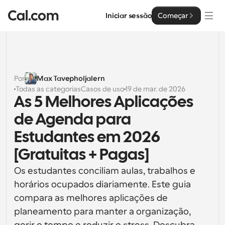
Iniciar sessão
Começar
Soluções
Soluções
Por
Max Tavepholjalern
Todas as categorias
Casos de uso
19 de mar. de 2026
Por tamanho da equipa
Empresa
As 5 Melhores Aplicações 
Para Indivíduos
de Agenda para 
Agendamento pessoal simplificado
Cal.ai
Estudantes em 2026 
Para Equipas
[Gratuitas + Pagas]
Agendamento colaborativo para grupos
Desenvolvedor
Os estudantes conciliam aulas, trabalhos e 
Para Organizações
horários ocupados diariamente. Este guia 
Documentação do Desenvolvedor
Recursos
Equipas maiores que agendam para um maior controlo 
Documentação para a plataforma Cal.com
e segurança
compara as melhores aplicações de 
Tipo de Letra: Cal Sans UI & Text
planeamento para manter a organização, 
Preços
API
Para Empresas
O nosso próprio tipo de letra variável para o design de 