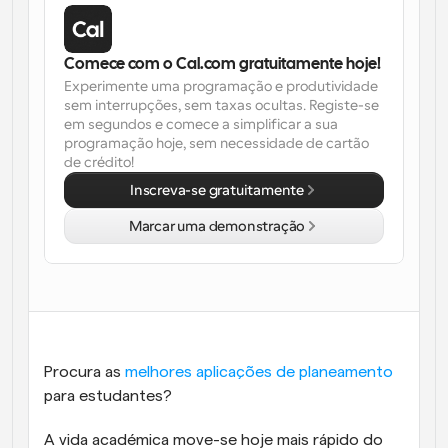
Fluxos de trabalho
Automatizar agendamento e lembretes
Comece com o Cal.com gratuitamente hoje!
Experimente uma programação e produtividade 
Blogue
sem interrupções, sem taxas ocultas. Registe-se 
Mantenha-se atualizado com as últimas notícias e 
Agendamento potenciado com chamadas 
em segundos e comece a simplificar a sua 
atualizações
impulsionadas por IA
programação hoje, sem necessidade de cartão 
de crédito!
Reuniões Instantâneas
Inscreva-se gratuitamente
Reunião com clientes em minutos
Marcar uma demonstração
Links de Grupo Dinâmico
Agende reuniões de forma fluida com várias pessoas
Webhooks
Receba notificações quando algo acontecer
Procura as 
melhores aplicações de planeamento
para estudantes?
A vida académica move-se hoje mais rápido do 