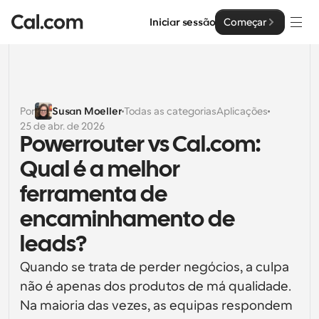
Iniciar sessão
Começar
Soluções
Soluções
Por
Susan Moeller
Todas as categorias
Aplicações
25 de abr. de 2026
Por tamanho da equipa
Empresa
Powerrouter vs Cal.com: 
Para Indivíduos
Qual é a melhor 
Agendamento pessoal simplificado
Cal.ai
ferramenta de 
Para Equipas
encaminhamento de 
Agendamento colaborativo para grupos
Desenvolvedor
leads?
Para Organizações
Documentação do Desenvolvedor
Recursos
Equipas maiores que agendam para um maior controlo 
Quando se trata de perder negócios, a culpa 
Documentação para a plataforma Cal.com
e segurança
não é apenas dos produtos de má qualidade. 
Tipo de Letra: Cal Sans UI & Text
Na maioria das vezes, as equipas respondem 
Preços
API
Para Empresas
O nosso próprio tipo de letra variável para o design de 