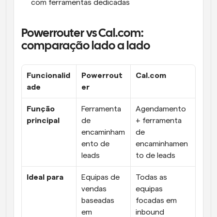
com ferramentas dedicadas
Powerrouter vs Cal.com: 
comparação lado a lado
Funcionalid
Powerrout
Cal.com
ade
er
Função 
Ferramenta 
Agendamento 
principal
de 
+ ferramenta 
encaminham
de 
ento de 
encaminhamen
leads
to de leads
Ideal para
Equipas de 
Todas as 
vendas 
equipas 
baseadas 
focadas em 
em 
inbound