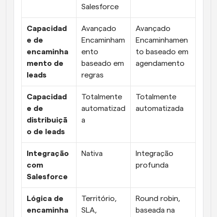
Salesforce
Capacidad
Avançado 
Avançado 
e de 
Encaminham
Encaminhamen
encaminha
ento 
to baseado em 
mento de 
baseado em 
agendamento
leads
regras
Capacidad
Totalmente 
Totalmente 
e de 
automatizad
automatizada
distribuiçã
a
o de leads
Integração 
Nativa
Integração 
com 
profunda
Salesforce
Lógica de 
Território, 
Round robin, 
encaminha
SLA, 
baseada na 