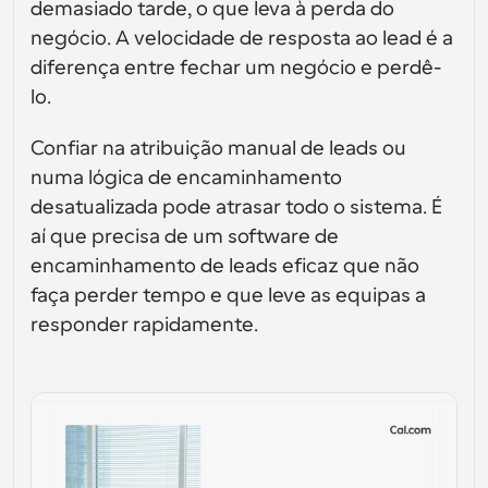
Crie as suas próprias integrações com a nossa API 
interfaces de utilizador
demasiado tarde, o que leva à perda do 
Soluções de agendamento de nível empresarial
pública
negócio. A velocidade de resposta ao lead é a 
Por caso de 
Loja de Aplicações
Componentes de Agendamento
uso
diferença entre fechar um negócio e perdê-
Integre com as suas aplicações favoritas
Use os nossos átomos React para adicionar 
lo. 
agendamento à sua aplicação
Recrutamento
Suporte
Eventos Coletivos
Confiar na atribuição manual de leads ou 
Criar Cliente OAuth
Agendar eventos com múltiplos participantes
Integre o Cal.com usando OAuth
numa lógica de encaminhamento 
Vendas
Cuidados de saúde
Documentação de Ajuda
desatualizada pode atrasar todo o sistema. É 
Precisa de aprender mais sobre o nosso sistema? 
aí que precisa de um software de 
Consulte a documentação de ajuda
RH
Telemedicina
encaminhamento de leads eficaz que não 
Incorporar
faça perder tempo e que leve as equipas a 
Incorporar Cal.com no seu website
responder rapidamente.
Educação
Marketing
Fora do Escritório
Agende tempo livre com facilidade
Experimente o Cal.ai agora!
Pagamentos
Aceitar pagamentos por reservas