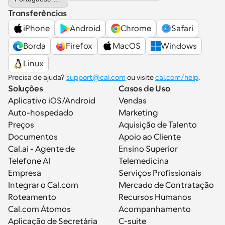
Transferências
iPhone
Android
Chrome
Safari
Borda
Firefox
MacOS
Windows
Linux
Precisa de ajuda? 
support@cal.com
 ou visite 
cal.com/help
.
Soluções
Casos de Uso
Aplicativo iOS/Android
Vendas
Auto-hospedado
Marketing
Preços
Aquisição de Talento
Documentos
Apoio ao Cliente
Cal.ai - Agente de 
Ensino Superior
Telefone AI
Telemedicina
Empresa
Serviços Profissionais
Integrar o Cal.com
Mercado de Contratação
Roteamento
Recursos Humanos
Cal.com Átomos
Acompanhamento
Aplicação de Secretária
C-suite