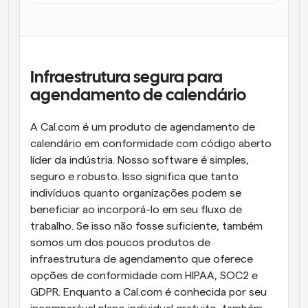
Fluxos de trabalho
Automatizar agendamento e lembretes
Blogue
Infraestrutura segura para 
Mantenha-se atualizado com as últimas notícias e 
Agendamento potenciado com chamadas 
atualizações
agendamento de calendário
impulsionadas por IA
Reuniões Instantâneas
A Cal.com é um produto de agendamento de 
Reunião com clientes em minutos
calendário em conformidade com código aberto 
líder da indústria. Nosso software é simples, 
Links de Grupo Dinâmico
seguro e robusto. Isso significa que tanto 
Agende reuniões de forma fluida com várias pessoas
indivíduos quanto organizações podem se 
beneficiar ao incorporá-lo em seu fluxo de 
Webhooks
trabalho. Se isso não fosse suficiente, também 
Receba notificações quando algo acontecer
somos um dos poucos produtos de 
infraestrutura de agendamento que oferece 
opções de conformidade com HIPAA, SOC2 e 
GDPR. Enquanto a Cal.com é conhecida por seu 