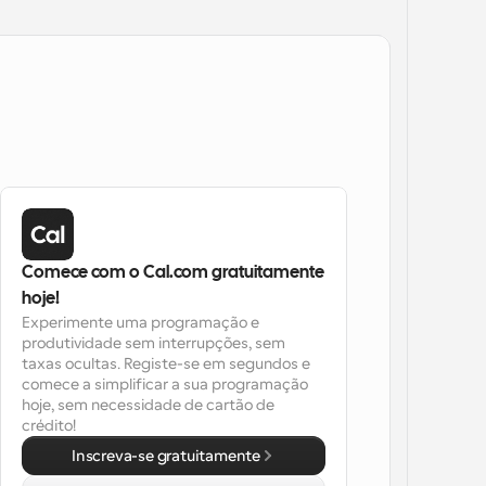
Comece com o Cal.com gratuitamente 
hoje!
Experimente uma programação e 
produtividade sem interrupções, sem 
taxas ocultas. Registe-se em segundos e 
comece a simplificar a sua programação 
hoje, sem necessidade de cartão de 
crédito!
Inscreva-se gratuitamente