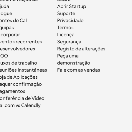
juda
Abrir Startup
logue
Suporte
ontes do Cal
Privacidade
quipas
Termos
ncorporar
Licença
ventos recorrentes
Segurança
esenvolvedores
Registo de alterações
OOO
Peça uma 
luxos de trabalho
demonstração
euniões Instantâneas
Fale com as vendas
oja de Aplicações
equer confirmação
agamentos
onferência de Vídeo
al.com vs Calendly