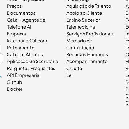
Preços
Aquisição de Talento
A
Documentos
Apoio ao Cliente
B
 
Cal.ai - Agente de 
Ensino Superior
F
Telefone AI
Telemedicina
E
Empresa
Serviços Profissionais
I
Integrar o Cal.com
Mercado de 
E
Roteamento
Contratação
D
Cal.com Átomos
Recursos Humanos
Aplicação de Secretária
Acompanhamento
F
Perguntas Frequentes
C-suite
R
API Empresarial
Lei
L
p
.
Github
R
Docker
P
C
C