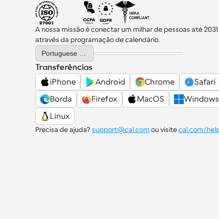
A nossa missão é conectar um milhar de pessoas até 2031
através da programação de calendário.
Select Language
Portuguese (Portugal)
Transferências
iPhone
Android
Chrome
Safari
Borda
Firefox
MacOS
Windows
Linux
Precisa de ajuda? 
support@cal.com
 ou visite 
cal.com/hel