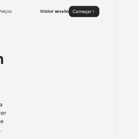
Preços
Iniciar sessão
Começar
 
 
er 
e 
.