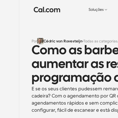
Soluções
Por
Cédric van Ravesteijn
Todas as categorias
Como as barbea
aumentar as re
programação d
E se os seus clientes pudessem remar
cadeira? Com o agendamento por QR co
agendamentos rápidos e sem complicaçõ
configurar, fácil de escanear e está d