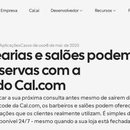
Empresa
Cal.ai
Desenvolvedor
Recursos
Aplicações
Casos de uso
8 de mai. de 2025
rias e salões podem
servas com a 
o Cal.com
car a sua próxima consulta antes mesmo de saírem da
de da Cal.com, os barbeiros e salões podem oferec
es que os clientes realmente utilizam. É simples d
isponível 24/7 - mesmo quando a sua loja está fechada