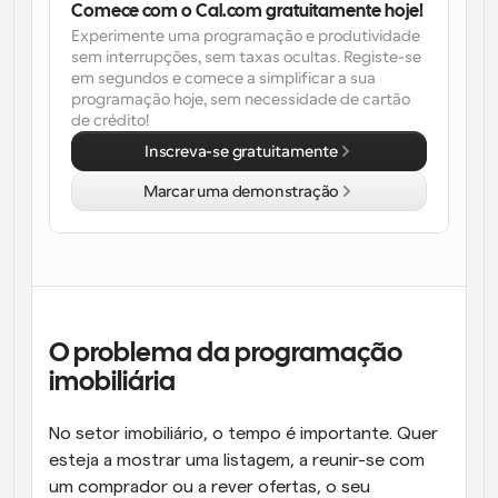
Comece com o Cal.com gratuitamente hoje!
Experimente uma programação e produtividade 
Fluxos de trabalho
sem interrupções, sem taxas ocultas. Registe-se 
Automatizar agendamento e lembretes
em segundos e comece a simplificar a sua 
programação hoje, sem necessidade de cartão 
Blogue
de crédito!
Mantenha-se atualizado com as últimas notícias e 
Agendamento potenciado com chamadas 
atualizações
Inscreva-se gratuitamente
impulsionadas por IA
Marcar uma demonstração
Reuniões Instantâneas
Reunião com clientes em minutos
Links de Grupo Dinâmico
Agende reuniões de forma fluida com várias pessoas
O problema da programação 
Webhooks
Receba notificações quando algo acontecer
imobiliária
No setor imobiliário, o tempo é importante. Quer 
esteja a mostrar uma listagem, a reunir-se com 
um comprador ou a rever ofertas, o seu 