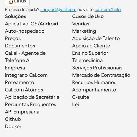
Linux
Precisa de ajuda? 
support@cal.com
 ou visite 
cal.com/help
.
Soluções
Casos de Uso
Aplicativo iOS/Android
Vendas
Auto-hospedado
Marketing
Preços
Aquisição de Talento
Documentos
Apoio ao Cliente
Cal.ai - Agente de 
Ensino Superior
Telefone AI
Telemedicina
Empresa
Serviços Profissionais
Integrar o Cal.com
Mercado de Contratação
Roteamento
Recursos Humanos
Cal.com Átomos
Acompanhamento
Aplicação de Secretária
C-suite
Perguntas Frequentes
Lei
API Empresarial
Github
Docker