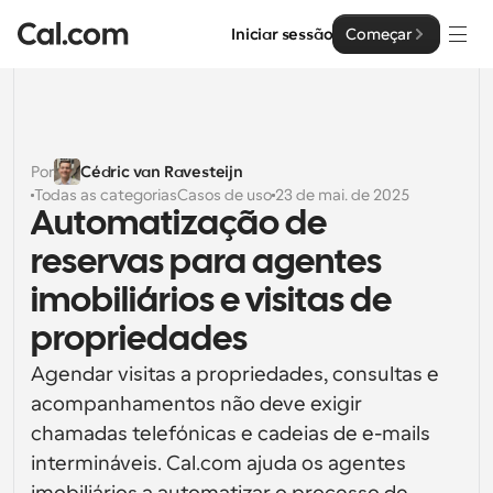
Iniciar sessão
Começar
Soluções
Soluções
Por
Cédric van Ravesteijn
Todas as categorias
Casos de uso
23 de mai. de 2025
Por tamanho da equipa
Empresa
Automatização de 
Para Indivíduos
reservas para agentes 
Agendamento pessoal simplificado
Cal.ai
imobiliários e visitas de 
Para Equipas
propriedades
Agendamento colaborativo para grupos
Desenvolvedor
Agendar visitas a propriedades, consultas e 
Para Organizações
acompanhamentos não deve exigir 
Documentação do Desenvolvedor
Recursos
Equipas maiores que agendam para um maior controlo 
Documentação para a plataforma Cal.com
e segurança
chamadas telefónicas e cadeias de e-mails 
Tipo de Letra: Cal Sans UI & Text
intermináveis. Cal.com ajuda os agentes 
Preços
API
Para Empresas
O nosso próprio tipo de letra variável para o design de 