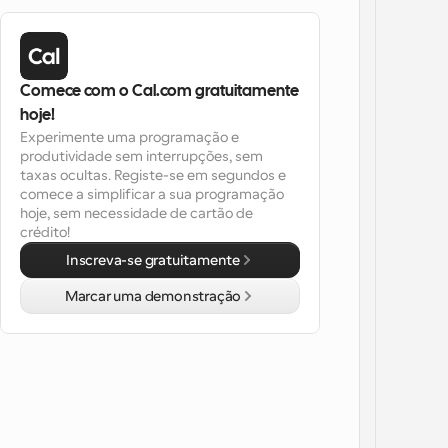
Comece com o Cal.com gratuitamente 
hoje!
Experimente uma programação e 
produtividade sem interrupções, sem 
taxas ocultas. Registe-se em segundos e 
comece a simplificar a sua programação 
hoje, sem necessidade de cartão de 
crédito!
Inscreva-se gratuitamente
Marcar uma demonstração