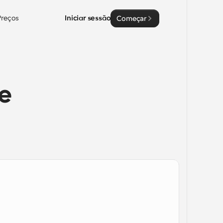
Preços
Iniciar sessão
Começar
e 