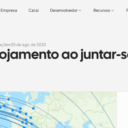
Empresa
Cal.ai
Desenvolvedor
Recursos
zações
23 de ago. de 2023
ojamento ao juntar-s