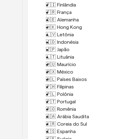
🇫🇮 Finlândia 
🇫🇷 França 
🇩🇪 Alemanha 
🇭🇰 Hong Kong 
🇱🇻 Letônia 
🇮🇩 Indonésia 
🇯🇵 Japão 
🇱🇹 Lituânia 
🇲🇺 Maurício 
🇲🇽 México 
🇳🇱 Países Baixos 
🇵🇭 Filipinas 
🇵🇱 Polônia 
🇵🇹 Portugal 
🇷🇴 Romênia 
🇸🇦 Arábia Saudita 
🇰🇷 Coreia do Sul 
🇪🇸 Espanha 