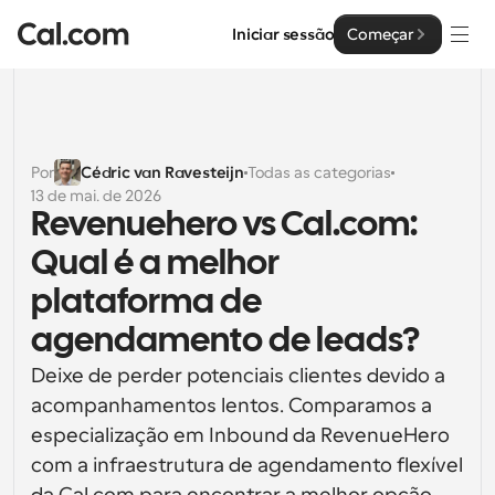
Iniciar sessão
Começar
Soluções
Soluções
Por
Cédric van Ravesteijn
Todas as categorias
13 de mai. de 2026
Por tamanho da equipa
Empresa
Revenuehero vs Cal.com: 
Para Indivíduos
Qual é a melhor 
Agendamento pessoal simplificado
Cal.ai
plataforma de 
Para Equipas
agendamento de leads?
Agendamento colaborativo para grupos
Desenvolvedor
Deixe de perder potenciais clientes devido a 
Para Organizações
acompanhamentos lentos. Comparamos a 
Documentação do Desenvolvedor
Recursos
Equipas maiores que agendam para um maior controlo 
Documentação para a plataforma Cal.com
e segurança
especialização em Inbound da RevenueHero 
Tipo de Letra: Cal Sans UI & Text
com a infraestrutura de agendamento flexível 
Preços
API
Para Empresas
O nosso próprio tipo de letra variável para o design de 