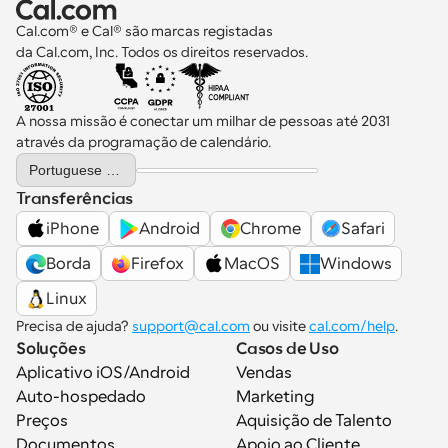
Cal.com® e Cal® são marcas registadas 
da Cal.com, Inc. Todos os direitos reservados.
A nossa missão é conectar um milhar de pessoas até 2031 
através da programação de calendário.
Select Language
Portuguese (Portugal)
Transferências
iPhone
Android
Chrome
Safari
Borda
Firefox
MacOS
Windows
Linux
Precisa de ajuda? 
support@cal.com
 ou visite 
cal.com/help
.
Soluções
Casos de Uso
Aplicativo iOS/Android
Vendas
Auto-hospedado
Marketing
Preços
Aquisição de Talento
Documentos
Apoio ao Cliente