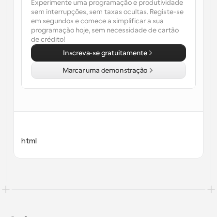
Experimente uma programação e produtividade 
sem interrupções, sem taxas ocultas. Registe-se 
Fluxos de trabalho
em segundos e comece a simplificar a sua 
Automatizar agendamento e lembretes
programação hoje, sem necessidade de cartão 
de crédito!
Blogue
Inscreva-se gratuitamente
Mantenha-se atualizado com as últimas notícias e 
Agendamento potenciado com chamadas 
atualizações
impulsionadas por IA
Marcar uma demonstração
Reuniões Instantâneas
Reunião com clientes em minutos
Links de Grupo Dinâmico
Agende reuniões de forma fluida com várias pessoas
html
Webhooks
Receba notificações quando algo acontecer