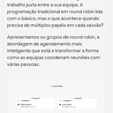
Crie as suas próprias integrações com a nossa API 
interfaces de utilizador
Soluções de agendamento de nível empresarial
trabalho justa entre a sua equipa. A 
pública
Por caso de 
programação tradicional em round robin lida 
Loja de Aplicações
Componentes de Agendamento
uso
Integre com as suas aplicações favoritas
com o básico, mas o que acontece quando 
Use os nossos átomos React para adicionar 
agendamento à sua aplicação
Recrutamento
Suporte
precisa de múltiplos papéis em cada sessão?
Eventos Coletivos
Criar Cliente OAuth
Agendar eventos com múltiplos participantes
Apresentamos os grupos de round robin, a 
Integre o Cal.com usando OAuth
Vendas
Cuidados de saúde
abordagem de agendamento mais 
Documentação de Ajuda
inteligente que está a transformar a forma 
Precisa de aprender mais sobre o nosso sistema? 
Consulte a documentação de ajuda
como as equipas coordenam reuniões com 
RH
Telemedicina
várias pessoas.
Incorporar
Incorporar Cal.com no seu website
Educação
Marketing
Fora do Escritório
Agende tempo livre com facilidade
Experimente o Cal.ai agora!
Pagamentos
Aceitar pagamentos por reservas