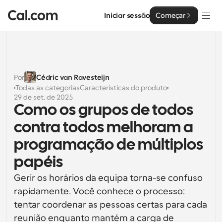
Iniciar sessão
Começar
Soluções
Soluções
Por
Cédric van Ravesteijn
Todas as categorias
Características do produto
Por tamanho da equipa
Empresa
29 de set. de 2025
Como os grupos de todos 
Para Indivíduos
Agendamento pessoal simplificado
contra todos melhoram a 
Cal.ai
programação de múltiplos 
Para Equipas
Agendamento colaborativo para grupos
Desenvolvedor
papéis
Para Organizações
Gerir os horários da equipa torna-se confuso 
Documentação do Desenvolvedor
Recursos
Equipas maiores que agendam para um maior controlo 
rapidamente. Você conhece o processo: 
Documentação para a plataforma Cal.com
e segurança
tentar coordenar as pessoas certas para cada 
Tipo de Letra: Cal Sans UI & Text
Preços
API
Para Empresas
O nosso próprio tipo de letra variável para o design de 
reunião enquanto mantém a carga de 