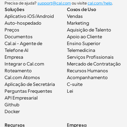
Precisa de ajuda? 
support@cal.com
 ou visite 
cal.com/help
.
Soluções
Casos de Uso
Aplicativo iOS/Android
Vendas
Auto-hospedado
Marketing
Preços
Aquisição de Talento
Documentos
Apoio ao Cliente
Cal.ai - Agente de 
Ensino Superior
Telefone AI
Telemedicina
Empresa
Serviços Profissionais
Integrar o Cal.com
Mercado de Contratação
Roteamento
Recursos Humanos
Cal.com Átomos
Acompanhamento
Aplicação de Secretária
C-suite
Perguntas Frequentes
Lei
API Empresarial
Github
Docker
Recursos
Empresa