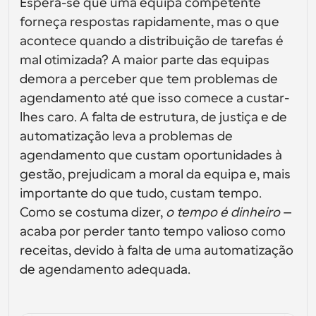
Crie as suas próprias integrações com a nossa API 
Espera-se que uma equipa competente 
interfaces de utilizador
Soluções de agendamento de nível empresarial
pública
forneça respostas rapidamente, mas o que 
Por caso de 
Loja de Aplicações
Componentes de Agendamento
uso
acontece quando a distribuição de tarefas é 
Integre com as suas aplicações favoritas
Use os nossos átomos React para adicionar 
mal otimizada? A maior parte das equipas 
agendamento à sua aplicação
Recrutamento
Suporte
demora a perceber que tem problemas de 
Eventos Coletivos
Criar Cliente OAuth
agendamento até que isso comece a custar-
Agendar eventos com múltiplos participantes
Integre o Cal.com usando OAuth
lhes caro. A falta de estrutura, de justiça e de 
Vendas
Cuidados de saúde
Documentação de Ajuda
automatização leva a problemas de 
Precisa de aprender mais sobre o nosso sistema? 
agendamento que custam oportunidades à 
Consulte a documentação de ajuda
RH
Telemedicina
gestão, prejudicam a moral da equipa e, mais 
Incorporar
importante do que tudo, custam tempo. 
Incorporar Cal.com no seu website
Como se costuma dizer, 
o tempo é dinheiro 
– 
Educação
Marketing
acaba por perder tanto tempo valioso como 
Fora do Escritório
receitas, devido à falta de uma automatização 
Agende tempo livre com facilidade
de agendamento adequada.
Experimente o Cal.ai agora!
Pagamentos
Aceitar pagamentos por reservas