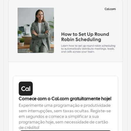
Fluxos de trabalho
Automatizar agendamento e lembretes
Blogue
Mantenha-se atualizado com as últimas notícias e 
Agendamento potenciado com chamadas 
atualizações
impulsionadas por IA
Reuniões Instantâneas
Reunião com clientes em minutos
Links de Grupo Dinâmico
Agende reuniões de forma fluida com várias pessoas
Webhooks
Comece com o Cal.com gratuitamente hoje!
Receba notificações quando algo acontecer
Experimente uma programação e produtividade 
sem interrupções, sem taxas ocultas. Registe-se 
em segundos e comece a simplificar a sua 
programação hoje, sem necessidade de cartão 
de crédito!