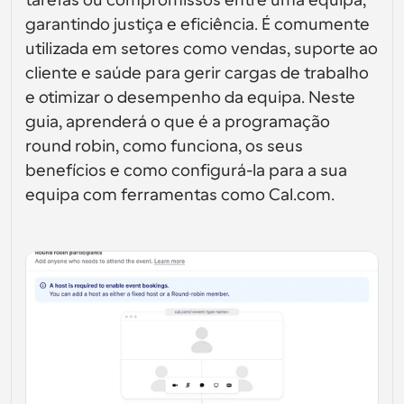
tarefas ou compromissos entre uma equipa, 
Crie as suas próprias integrações com a nossa API 
interfaces de utilizador
Soluções de agendamento de nível empresarial
pública
garantindo justiça e eficiência. É comumente 
Por caso de 
Loja de Aplicações
utilizada em setores como vendas, suporte ao 
Componentes de Agendamento
uso
Integre com as suas aplicações favoritas
Use os nossos átomos React para adicionar 
cliente e saúde para gerir cargas de trabalho 
agendamento à sua aplicação
Recrutamento
Suporte
e otimizar o desempenho da equipa. Neste 
Eventos Coletivos
guia, aprenderá o que é a programação 
Criar Cliente OAuth
Agendar eventos com múltiplos participantes
Integre o Cal.com usando OAuth
round robin, como funciona, os seus 
Vendas
Cuidados de saúde
Documentação de Ajuda
benefícios e como configurá-la para a sua 
Precisa de aprender mais sobre o nosso sistema? 
equipa com ferramentas como Cal.com.
Consulte a documentação de ajuda
RH
Telemedicina
Incorporar
Incorporar Cal.com no seu website
Educação
Marketing
Fora do Escritório
Agende tempo livre com facilidade
Experimente o Cal.ai agora!
Pagamentos
Aceitar pagamentos por reservas