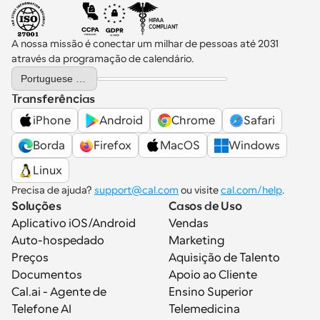
A nossa missão é conectar um milhar de pessoas até 2031 
através da programação de calendário.
Select Language
Portuguese (Portugal)
Transferências
iPhone
Android
Chrome
Safari
Borda
Firefox
MacOS
Windows
Linux
Precisa de ajuda? 
support@cal.com
 ou visite 
cal.com/help
.
Soluções
Casos de Uso
Aplicativo iOS/Android
Vendas
Auto-hospedado
Marketing
Preços
Aquisição de Talento
Documentos
Apoio ao Cliente
Cal.ai - Agente de 
Ensino Superior
Telefone AI
Telemedicina