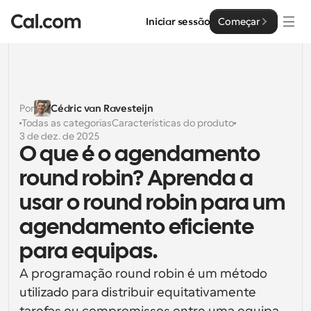
Iniciar sessão
Começar
Soluções
Soluções
Por
Cédric van Ravesteijn
Todas as categorias
Características do produto
Por tamanho da equipa
Empresa
3 de dez. de 2025
O que é o agendamento 
Para Indivíduos
Agendamento pessoal simplificado
round robin? Aprenda a 
Cal.ai
usar o round robin para um 
Para Equipas
Agendamento colaborativo para grupos
Desenvolvedor
agendamento eficiente 
Para Organizações
para equipas.
Documentação do Desenvolvedor
Recursos
Equipas maiores que agendam para um maior controlo 
Documentação para a plataforma Cal.com
e segurança
A programação round robin é um método 
Tipo de Letra: Cal Sans UI & Text
utilizado para distribuir equitativamente 
Preços
API
Para Empresas
O nosso próprio tipo de letra variável para o design de 