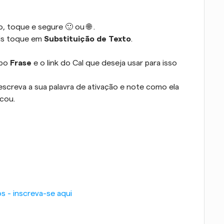
toque e segure 🙂 ou 🌐 .
is toque em 
Substituição de Texto
.
po 
Frase
 e o link do Cal que deseja usar para isso 
screva a sua palavra de ativação e note como ela 
icou.
s - inscreva-se aqui