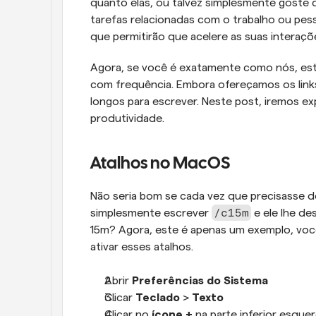
quanto elas, ou talvez simplesmente goste d
tarefas relacionadas com o trabalho ou pes
que permitirão que acelere as suas interaçõ
Agora, se você é exatamente como nós, estar
com frequência. Embora ofereçamos os links 
longos para escrever. Neste post, iremos ex
produtividade.
Atalhos no MacOS
Não seria bom se cada vez que precisasse de
/c15m
simplesmente escrever 
 e ele lhe d
15m? Agora, este é apenas um exemplo, voc
ativar esses atalhos.
Abrir 
Preferências do Sistema
Clicar 
Teclado
 > 
Texto
Clicar no 
ícone +
 na parte inferior esque