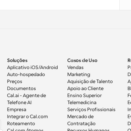
Soluções
Casos de Uso
R
Aplicativo iOS/Android
Vendas
P
Auto-hospedado
Marketing
D
Preços
Aquisição de Talento
A
Documentos
Apoio ao Cliente
B
 
Cal.ai - Agente de 
Ensino Superior
F
Telefone AI
Telemedicina
E
Empresa
Serviços Profissionais
I
Integrar o Cal.com
Mercado de 
E
Roteamento
Contratação
D
Cal.com Átomos
Recursos Humanos