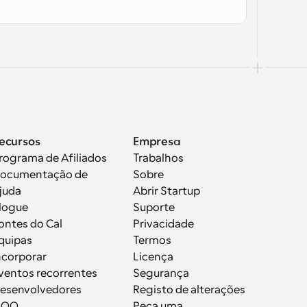
ecursos
Empresa
rograma de Afiliados
Trabalhos
ocumentação de 
Sobre
juda
Abrir Startup
logue
Suporte
ontes do Cal
Privacidade
quipas
Termos
ncorporar
Licença
ventos recorrentes
Segurança
esenvolvedores
Registo de alterações
OOO
Peça uma 