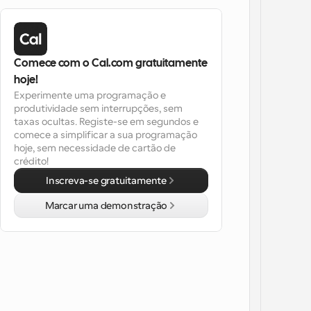
Comece com o Cal.com gratuitamente 
hoje!
Experimente uma programação e 
produtividade sem interrupções, sem 
taxas ocultas. Registe-se em segundos e 
comece a simplificar a sua programação 
hoje, sem necessidade de cartão de 
crédito!
Inscreva-se gratuitamente
Marcar uma demonstração