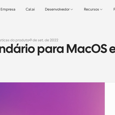
Empresa
Cal.ai
Desenvolvedor
Recursos
sticas do produto
9 de set. de 2022
endário para MacOS e