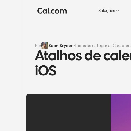
Soluções
Por
Sean Brydon
Todas as categorias
Caracterí
Atalhos de cal
iOS