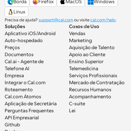
Borda
Firefox
MacOS
Windows
Linux
Precisa de ajuda? 
support@cal.com
 ou visite 
cal.com/help
.
Soluções
Casos de Uso
Aplicativo iOS/Android
Vendas
Auto-hospedado
Marketing
Preços
Aquisição de Talento
Documentos
Apoio ao Cliente
Cal.ai - Agente de 
Ensino Superior
Telefone AI
Telemedicina
Empresa
Serviços Profissionais
Integrar o Cal.com
Mercado de Contratação
Roteamento
Recursos Humanos
Cal.com Átomos
Acompanhamento
Aplicação de Secretária
C-suite
Perguntas Frequentes
Lei
API Empresarial
Github