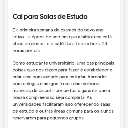
Fluxos de trabalho
Automatizar agendamento e lembretes
Cal para Salas de Estudo
Blogue
É a primeira semana de exames do novo ano 
Mantenha-se atualizado com as últimas notícias e 
Agendamento potenciado com chamadas 
letivo - a época do ano em que a biblioteca está 
atualizações
impulsionadas por IA
cheia de alunos, e o café flui a toda a hora, 24 
Reuniões Instantâneas
horas por dia.
Reunião com clientes em minutos
Como estudante universitário, uma das principais 
coisas que nos dizem para fazer é estabelecer e 
Links de Grupo Dinâmico
Agende reuniões de forma fluida com várias pessoas
criar uma comunidade para estudar. Aprender 
com colegas e amigos é uma das melhores 
maneiras de discutir conceitos e garantir que a 
Webhooks
Receba notificações quando algo acontecer
nossa compreensão seja completa. As 
universidades facilitaram isso oferecendo salas 
de estudo e outras áreas comuns para os alunos 
reservarem para pequenos grupos.