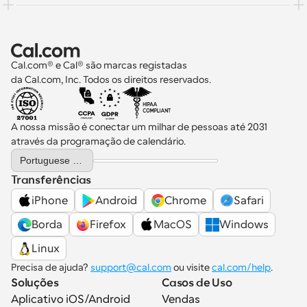
Cal.com® e Cal® são marcas registadas 
da Cal.com, Inc. Todos os direitos reservados.
A nossa missão é conectar um milhar de pessoas até 2031 
através da programação de calendário.
Select Language
Portuguese (Portugal)
Transferências
iPhone
Android
Chrome
Safari
Borda
Firefox
MacOS
Windows
Linux
Precisa de ajuda? 
support@cal.com
 ou visite 
cal.com/help
.
Soluções
Casos de Uso
Aplicativo iOS/Android
Vendas