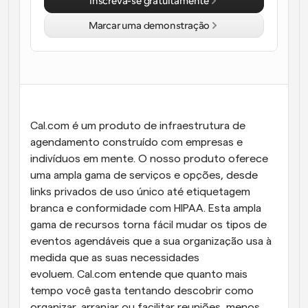
Inscreva-se gratuitamente
Fluxos de trabalho
Marcar uma demonstração
Automatizar agendamento e lembretes
Blogue
Mantenha-se atualizado com as últimas notícias e 
Agendamento potenciado com chamadas 
atualizações
impulsionadas por IA
Reuniões Instantâneas
Cal.com é um produto de infraestrutura de 
Reunião com clientes em minutos
agendamento construído com empresas e 
indivíduos em mente. O nosso produto oferece 
Links de Grupo Dinâmico
uma ampla gama de serviços e opções, desde 
Agende reuniões de forma fluida com várias pessoas
links privados de uso único até etiquetagem 
branca e conformidade com HIPAA. Esta ampla 
Webhooks
gama de recursos torna fácil mudar os tipos de 
Receba notificações quando algo acontecer
eventos agendáveis que a sua organização usa à 
medida que as suas necessidades 
evoluem. Cal.com entende que quanto mais 
tempo você gasta tentando descobrir como 
organizar, arranjar ou facilitar reuniões, menos 