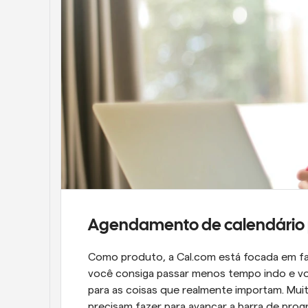
Agendamento de calendário 
Como produto, a Cal.com está focada em fa
você consiga passar menos tempo indo e vol
para as coisas que realmente importam. Mu
precisam fazer para avançar a barra de prog