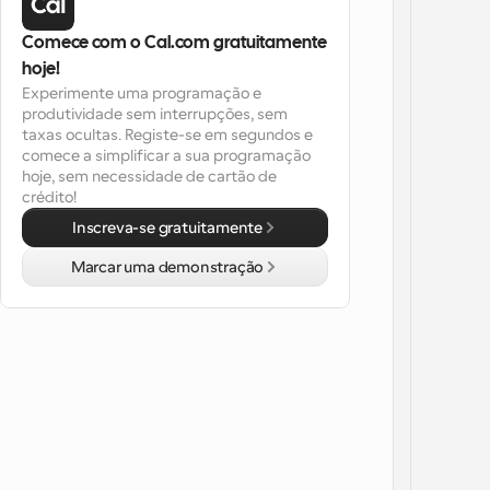
Comece com o Cal.com gratuitamente 
hoje!
Experimente uma programação e 
produtividade sem interrupções, sem 
taxas ocultas. Registe-se em segundos e 
comece a simplificar a sua programação 
hoje, sem necessidade de cartão de 
crédito!
Inscreva-se gratuitamente
Marcar uma demonstração