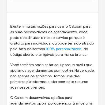
Fluxos de trabalho
Automatizar agendamento e lembretes
Blogue
Existem muitas razões para usar o Cal.com para 
Mantenha-se atualizado com as últimas notícias e 
Agendamento potenciado com chamadas 
atualizações
as suas necessidades de agendamento. Você 
impulsionadas por IA
pode decidir usar o nosso serviço porque é 
Reuniões Instantâneas
gratuito para indivíduos, ou pode ter sido atraído 
Reunião com clientes em minutos
pelo fato de sermos 
100% personalizáveis
, de 
código aberto e amigáveis para marca branca.
Links de Grupo Dinâmico
Agende reuniões de forma fluida com várias pessoas
Você também pode estar aqui porque ouviu que 
apoiamos agendamentos com opt-in. Na verdade, 
Webhooks
não apenas os apoiamos; fomos uma das 
Receba notificações quando algo acontecer
primeiras plataformas a oferecer este recurso 
aos nossos clientes.
O Cal.com desenvolveu opções para 
agendamentos opt-in porque encontramos uma 